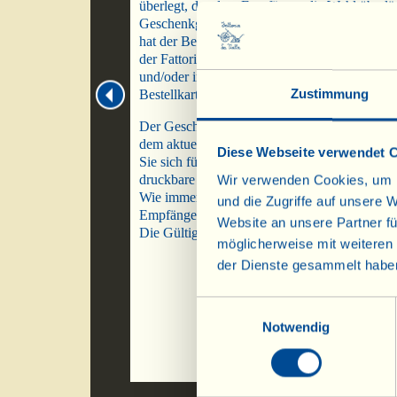
überlegt, das dem Empfänger die Wahl überläs
Geschenkgutschein. Mit dieser etwas andere
hat der Beschenkte die Möglichkeit, unter all
der Fattoria zu wählen, die im Prospekt der E
und/oder im Weihnachtsprospekt bzw. auf der
Zustimmung
Bestellkarte aufgeführt sind.
Der Geschenkgutschein in Papierform wird 
dem aktuellen Prospekt per Post gesendet. An
Diese Webseite verwendet 
Sie sich für den digitalen Gutschein entscheide
druckbare PDF-Datei per E-Mail verschickt w
Wir verwenden Cookies, um I
Wie immer garantieren wir, alle Daten - Ihre u
und die Zugriffe auf unsere 
Empfängers - vertraulich zu behandeln.
Website an unsere Partner fü
Die Gültigkeit des Gutscheins beträgt drei Jah
möglicherweise mit weiteren
der Dienste gesammelt habe
Einwilligungsauswahl
Notwendig