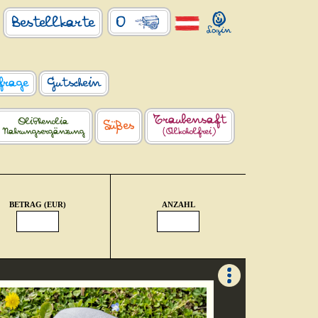
0
Bestellkarte
frage
Gutschein
Traubensaft
OliPhenolia
Süßes
Nahrungsergänzung
(Alkoholfrei)
BETRAG (EUR)
ANZAHL