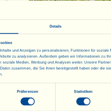
st: den
n Geschenkidee
en Erzeugnissen
rzeugnisse
 Online-
Details
zusammen mit
dernfalls können
Cookies
n, der als
ird.
nhalte und Anzeigen zu personalisieren, Funktionen für soziale
nd die des
Website zu analysieren. Außerdem geben wir Informationen zu I
r soziale Medien, Werbung und Analysen weiter. Unsere Partner
re.
 Daten zusammen, die Sie ihnen bereitgestellt haben oder die s
n.
Präferenzen
Statistiken