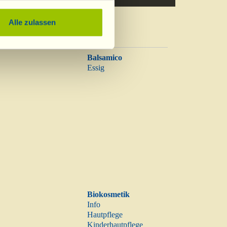
Alle zulassen
Balsamico
Essig
Biokosmetik
Info
Hautpflege
Kinderhautpflege