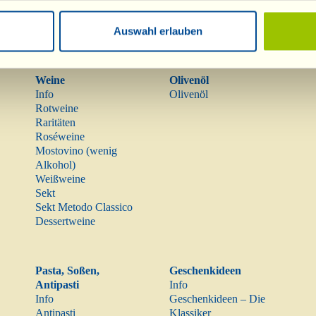
Auswahl erlauben
Weine
Olivenöl
Info
Olivenöl
Rotweine
Raritäten
Roséweine
Mostovino (wenig
Alkohol)
Weißweine
Sekt
Sekt Metodo Classico
Dessertweine
Pasta, Soßen,
Geschenkideen
Antipasti
Info
Info
Geschenkideen – Die
Antipasti
Klassiker