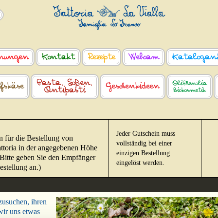
nungen
Kontakt
Rezepte
Webcam
Katalogan
Pasta, Soßen,
OliPhenolia
fskäse
Geschenkideen
Antipasti
Biokosmetik
Jeder Gutschein muss
 für die Bestellung von
vollständig bei einer
attoria in der angegebenen Höhe
einzigen Bestellung
Bitte geben Sie den Empfänger
eingelöst werden.
estellung an.)
szusuchen, ihren
wir uns etwas