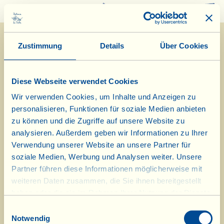
0
Zustimmung
Details
Über Cookies
Diese Webseite verwendet Cookies
Wir verwenden Cookies, um Inhalte und Anzeigen zu
personalisieren, Funktionen für soziale Medien anbieten
20/3/2026
zu können und die Zugriffe auf unsere Website zu
analysieren. Außerdem geben wir Informationen zu Ihrer
Tagebuch vom Bauernhof
Verwendung unserer Website an unsere Partner für
soziale Medien, Werbung und Analysen weiter. Unsere
Olivenbaumschnitt nach dem
Partner führen diese Informationen möglicherweise mit
weiteren Daten zusammen, die Sie ihnen bereitgestellt
Mondkalender
haben oder die sie im Rahmen Ihrer Nutzung der Dienste
gesammelt haben.
Tag des biologisch-dynamischen Kalenders: Blatt
Einwilligungsauswahl
Notwendig