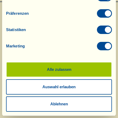
Präferenzen
Statistiken
Marketing
Was ist La Vialla
|
Produkt-Katalog
|
Kosmetik-Katalog
|
Anerkennungen
|
Kontakt
|
Rezepte
|
Nachrichten von der Fattoria
|
Webcam
|
Ferien bei
La Vialla
|
La Vialla und die Natur
|
Kataloganfrage
|
Weine
|
Olivenöl
|
Balsamico
|
Schafskäse
|
Pasta, Soßen,
Antipasti
|
Geschenkideen
|
Alle zulassen
Biokosmetik
|
Nahrungsergänzung
|
Süßes
|
Traubensaft
|
Gutschein
(Alkoholfrei)
Auswahl erlauben
© 2026 Fattoria La Vialla di Gianni, Antonio e Bandino Lo Franco, Società
Agricola Semplice | P.IVA: 01760910511 | REA: AR-137253 |
PEC
|
Datenschutzerklärung
tel:
0039-0575-1646464
;
0049-(0)8202-90008
| E-Mail:
fattoria@lavialla.it
|
Ablehnen
WhatsApp:
0039-3316108627