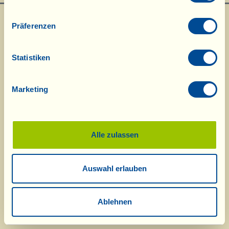
Präferenzen
Statistiken
Marketing
Was ist La Vialla
|
Produkt-Katalog
|
Kosmetik-Katalog
|
Anerkennungen
|
Kontakt
|
Rezepte
|
Nachrichten von der Fattoria
|
Webcam
|
Ferien bei
La Vialla
|
La Vialla und die Natur
|
Kataloganfrage
|
Weine
|
Olivenöl
|
Balsamico
|
Schafskäse
|
Pasta, Soßen,
Antipasti
|
Geschenkideen
|
Alle zulassen
Biokosmetik
|
Nahrungsergänzung
|
Süßes
|
Traubensaft
|
Gutschein
(Alkoholfrei)
Auswahl erlauben
© 2026 Fattoria La Vialla di Gianni, Antonio e Bandino Lo Franco, Società
Agricola Semplice | P.IVA: 01760910511 | REA: AR-137253 |
PEC
|
Datenschutzerklärung
tel:
0039-0575-1646464
;
0049-(0)8202-90008
| E-Mail:
fattoria@lavialla.it
|
Ablehnen
WhatsApp:
0039-3316108627