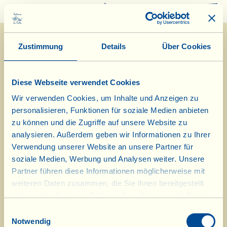
0
Zustimmung
Details
Über Cookies
Diese Webseite verwendet Cookies
Wir verwenden Cookies, um Inhalte und Anzeigen zu
personalisieren, Funktionen für soziale Medien anbieten
8/1/2015
zu können und die Zugriffe auf unsere Website zu
analysieren. Außerdem geben wir Informationen zu Ihrer
Tagebuch vom Bauernhof
Verwendung unserer Website an unsere Partner für
soziale Medien, Werbung und Analysen weiter. Unsere
Unterricht in biodynamischer
Partner führen diese Informationen möglicherweise mit
weiteren Daten zusammen, die Sie ihnen bereitgestellt
Landwirtschaft bei La Vialla
haben oder die sie im Rahmen Ihrer Nutzung der Dienste
gesammelt haben.
Tag des biologisch-dynamischen Kalenders: Frucht
Einwilligungsauswahl
Notwendig