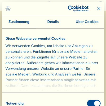
0
Zustimmung
Details
Über Cookies
Diese Webseite verwendet Cookies
Wir verwenden Cookies, um Inhalte und Anzeigen zu
personalisieren, Funktionen für soziale Medien anbieten
Was ist La Vialla
|
Produkt-Katalog
|
Kosmetik-Katalog
|
Anerkennungen
zu können und die Zugriffe auf unsere Website zu
|
Kontakt
|
Rezepte
|
Nachrichten von der Fattoria
|
Webcam
|
Ferien bei
La Vialla
|
La Vialla und die Natur
|
Kataloganfrage
|
Weine
|
Olivenöl
|
analysieren. Außerdem geben wir Informationen zu Ihrer
Balsamico
|
Schafskäse
|
Pasta, Soßen,
Antipasti
|
Geschenkideen
|
Verwendung unserer Website an unsere Partner für
Biokosmetik
|
Nahrungsergänzung
|
Süßes
|
Traubensaft
soziale Medien, Werbung und Analysen weiter. Unsere
|
Gutschein
(Alkoholfrei)
Partner führen diese Informationen möglicherweise mit
weiteren Daten zusammen, die Sie ihnen bereitgestellt
© 2026 Fattoria La Vialla di Gianni, Antonio e Bandino Lo Franco, Società
haben oder die sie im Rahmen Ihrer Nutzung der Dienste
Agricola Semplice | P.IVA: 01760910511 | REA: AR-137253 |
PEC
|
Datenschutzerklärung
gesammelt haben.
Einwilligungsauswahl
tel:
0039-0575-1646464
;
0049-(0)8202-90008
| E-Mail:
fattoria@lavialla.it
|
Notwendig
WhatsApp:
0039-3316108627