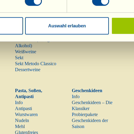
Weine
Olivenöl
Info
Olivenöl
Rotweine
Auswahl erlauben
Raritäten
Roséweine
Mostovino (wenig
Alkohol)
Weißweine
Sekt
Sekt Metodo Classico
Dessertweine
Pasta, Soßen,
Geschenkideen
Antipasti
Info
Info
Geschenkideen – Die
Antipasti
Klassiker
Wurstwaren
Probierpakete
Nudeln
Geschenkideen der
Mehl
Saison
Glutenfreies