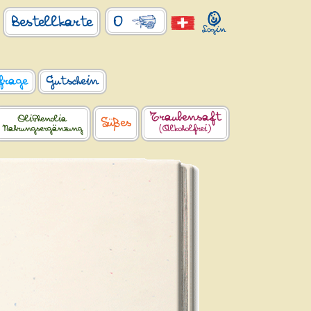
0
Bestellkarte
frage
Gutschein
Traubensaft
OliPhenolia
Süßes
Nahrungsergänzung
(Alkoholfrei)