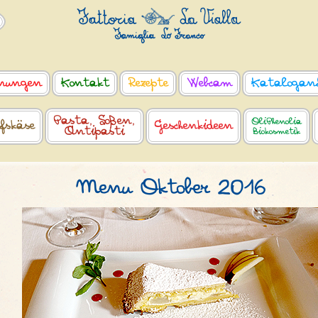
nungen
Kontakt
Rezepte
Webcam
Katalogan
Pasta, Soßen,
OliPhenolia
fskäse
Geschenkideen
Antipasti
Biokosmetik
Menu Oktober 2016