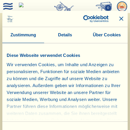
0
Menu Juli 2017
Zustimmung
Details
Über Cookies
Diese Webseite verwendet Cookies
Wir verwenden Cookies, um Inhalte und Anzeigen zu
personalisieren, Funktionen für soziale Medien anbieten
zu können und die Zugriffe auf unsere Website zu
Aperitif
analysieren. Außerdem geben wir Informationen zu Ihrer
Verwendung unserer Website an unsere Partner für
Vorspeise
soziale Medien, Werbung und Analysen weiter. Unsere
Partner führen diese Informationen möglicherweise mit
weiteren Daten zusammen, die Sie ihnen bereitgestellt
Erster Gang
haben oder die sie im Rahmen Ihrer Nutzung der Dienste
gesammelt haben.
Zweiter Gang
Einwilligungsauswahl