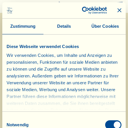
0
Zustimmung
Details
Über Cookies
Diese Webseite verwendet Cookies
Wir verwenden Cookies, um Inhalte und Anzeigen zu
personalisieren, Funktionen für soziale Medien anbieten
7/7/2024
zu können und die Zugriffe auf unsere Website zu
analysieren. Außerdem geben wir Informationen zu Ihrer
Tagebuch vom Bauernhof
Verwendung unserer Website an unsere Partner für
soziale Medien, Werbung und Analysen weiter. Unsere
Heute wird in der Küche
Partner führen diese Informationen möglicherweise mit
weiteren Daten zusammen, die Sie ihnen bereitgestellt
Zucchiniauflauf zubereitet
haben oder die sie im Rahmen Ihrer Nutzung der Dienste
gesammelt haben.
Tag des biologisch-dynamischen Kalenders: Frucht
Einwilligungsauswahl
Notwendig