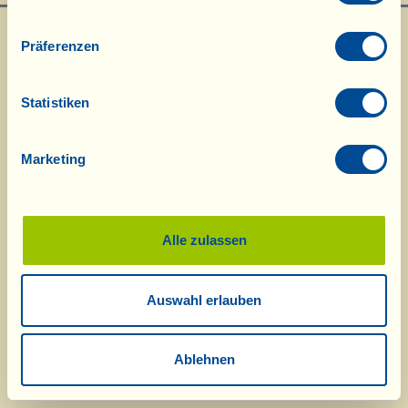
Präferenzen
Statistiken
Marketing
Was ist La Vialla
|
Produkt-Katalog
|
Kosmetik-Katalog
|
Anerkennungen
|
Kontakt
|
Rezepte
|
Nachrichten von der Fattoria
|
Webcam
|
Ferien bei
La Vialla
|
La Vialla und die Natur
|
Kataloganfrage
|
Weine
|
Olivenöl
|
Balsamico
|
Schafskäse
|
Pasta, Soßen,
Antipasti
|
Geschenkideen
|
Alle zulassen
Biokosmetik
|
Nahrungsergänzung
|
Süßes
|
Traubensaft
|
Gutschein
(Alkoholfrei)
Auswahl erlauben
© 2026 Fattoria La Vialla di Gianni, Antonio e Bandino Lo Franco, Società
Agricola Semplice | P.IVA: 01760910511 | REA: AR-137253 |
PEC
|
AGB
|
Datenschutzerklärung
|
Cookie Richtlinie
tel:
0039-0575-1646464
;
0049-(0)8202-90008
| E-Mail:
fattoria@lavialla.it
|
Ablehnen
WhatsApp:
0039-3316108627