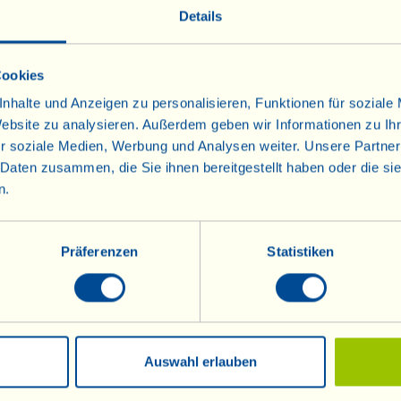
Details
end der Preisverleihung und anschließend bei den Feierlichkeite
Hause“
Cookies
nhalte und Anzeigen zu personalisieren, Funktionen für soziale
Website zu analysieren. Außerdem geben wir Informationen zu I
r soziale Medien, Werbung und Analysen weiter. Unsere Partner
 Daten zusammen, die Sie ihnen bereitgestellt haben oder die s
n.
Weine
Olivenöl
Info
Olivenöl
Rotweine
Raritäten
Präferenzen
Statistiken
Roséweine
Mostovino (wenig
Alkohol)
Weißweine
Sekt
Sekt Metodo Classico
Auswahl erlauben
Dessertweine
Grappa