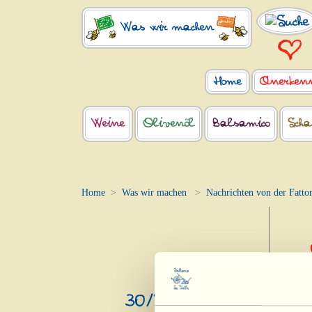
Was wir machen
Home
Anerken
Weine
Olivenöl
Balsamico
Scha
Home
Was wir machen
Nachrichten von der Fattor
Si
30/5/2025
Hie