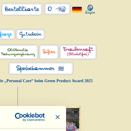
0
Bestellkarte
frage
Gutschein
Traubensaft
OliPhenolia
Süßes
Nahrungsergänzung
(Alkoholfrei)
Speisekammer
rie „Personal Care“ beim Green Product Award 2025
,
eim
esca