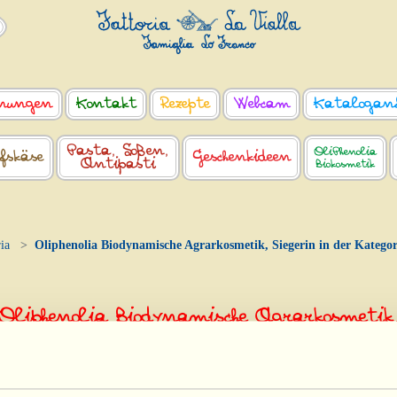
nungen
Kontakt
Rezepte
Webcam
Katalogan
Pasta, Soßen,
OliPhenolia
fskäse
Geschenkideen
Antipasti
Biokosmetik
ia
Oliphenolia Biodynamische Agrarkosmetik, Siegerin in der Katego
Oliphenolia Biodynamische Agrarkosmetik
egerin in der Kategorie „Personal Care“ b
Green Product Award 2025
r finden Sie einige Fotos der „Vialline“ Rosa, Silvia und Franc