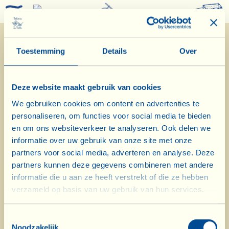
0
Toestemming
Details
Over
Deze website maakt gebruik van cookies
We gebruiken cookies om content en advertenties te
07/02/2020
personaliseren, om functies voor social media te bieden
en om ons websiteverkeer te analyseren. Ook delen we
informatie over uw gebruik van onze site met onze
Dagboek van de Boerderij
partners voor social media, adverteren en analyse. Deze
Vandaag het winteronderhoud in de
partners kunnen deze gegevens combineren met andere
informatie die u aan ze heeft verstrekt of die ze hebben
olijfboomgaard van La Vialla di
verzameld op basis van uw gebruik van hun services.
Sopra
Toestemmingsselectie
Biodynamische kalenderdag: -
Noodzakelijk