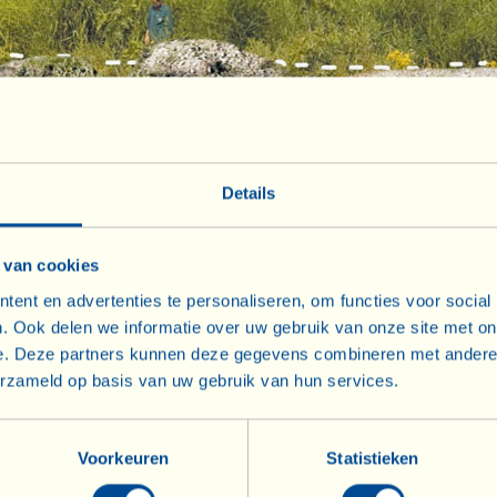
aande vegetatie op de foto is het zichtbare (en leve
Details
La Vialla. Hier vloeit het rioolwater van huishoudel
ria samen. De natuurlijke zuivering vindt plaats 
 van cookies
ht worden door micro-organismen, spontane flora en 
ent en advertenties te personaliseren, om functies voor social
australis), de grote lisdodde (Typha latifolia) en d
. Ook delen we informatie over uw gebruik van onze site met on
r” van de natuur maakt het afvalwater schoon, dat z
e. Deze partners kunnen deze gegevens combineren met andere i
erzameld op basis van uw gebruik van hun services.
Voorkeuren
Statistieken