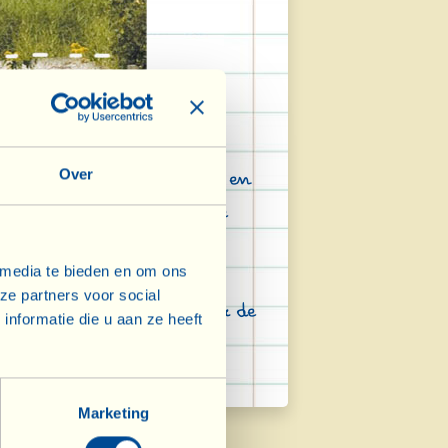
nde) gedeelte van het
Over
ijk gebruik, de kaasmakerij en
als gevolg van bijzondere
bepaalde soorten planten
 media te bieden en om ons
e biezen (Juncus). Een
ze partners voor social
o gebruikt kan worden voor de
nformatie die u aan ze heeft
Marketing