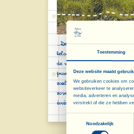
…De vreemde, in volle bloei st
Toestemming
helofytenfilter van landhuis 
de werkplaatsen van de Fatto
Deze website maakt gebruik
processen die op gang gebrac
We gebruiken cookies om cont
zoals het moerasriet (Agmites 
websiteverkeer te analyseren
zoveelste klein-groot “wonde
media, adverteren en analys
verstrekt of die ze hebben v
irrigatie.
Toestemmingsselectie
Noodzakelijk