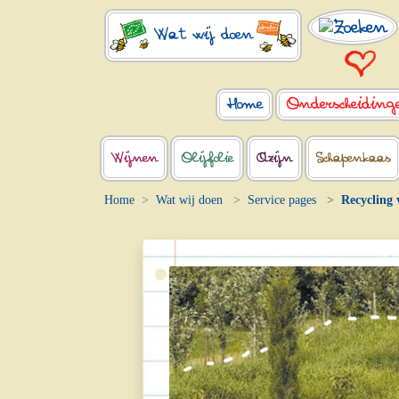
Wat wij doen
Home
Onderscheiding
Wijnen
Olijfolie
Azijn
Schapenkaas
Home
Wat wij doen
Service pages
Recycling 