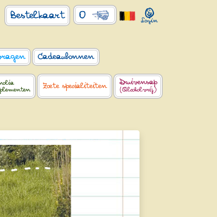
0
Bestelkaart
vragen
Cadeaubonnen
Druivensap
nolia
Zoete specialiteiten
pplementen
(Alcoholvrij)