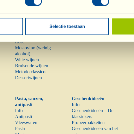
Wijnen
Olijfolie
Info
Olijfolie
Selectie toestaan
Rode wijnen
Bijzonderheden
Rosé
Mostovino (weinig
alcohol)
Witte wijnen
Bruisende wijnen
Metodo classico
Dessertwijnen
Pasta, sauzen,
Geschenkideeën
antipasti
Info
Info
Geschenkideeën – De
Antipasti
klassiekers
Vleeswaren
Probeerpakketten
Pasta
Geschenkideeën van het