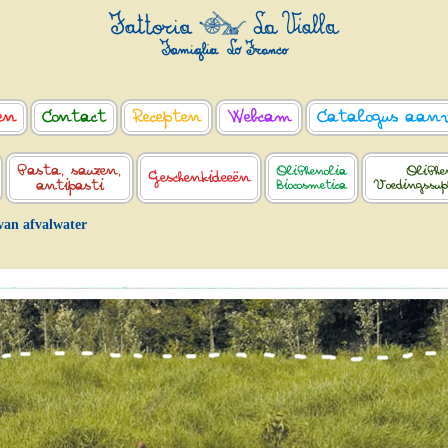
en
Contact
Recepten
Webcam
Catalogus aan
Pasta, sauzen,
OliPhenolia
OliPhe
Geschenkideeën
antipasti
Biocosmetica
Voedingssu
van afvalwater