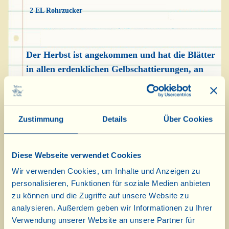
2 EL Rohrzucker
Der Herbst ist angekommen und hat die Blätter
in allen erdenklichen Gelbschattierungen, an
einigen Bäumen in Orangetönen und wieder
anderen kräftig rot gefärbt; mit ihm sind,
zusammen mit vielen anderen Früchten -
Zustimmung
Details
Über Cookies
Trauben, Granatäpfeln, Kastanien, Kürbissen...
um nur einige von ihnen zu nennen - auch die
Waldbeeren „eingetroffen".
Diese Webseite verwendet Cookies
Wir verwenden Cookies, um Inhalte und Anzeigen zu
Nichts schenkt mehr Zufriedenheit, als sie
personalisieren, Funktionen für soziale Medien anbieten
während eines Spaziergangs im Wald zu
zu können und die Zugriffe auf unsere Website zu
pflücken und sofort zu verspeisen, ein Körbchen
analysieren. Außerdem geben wir Informationen zu Ihrer
von ihnen zu sammeln, um köstliche Konfitüren
Verwendung unserer Website an unsere Partner für