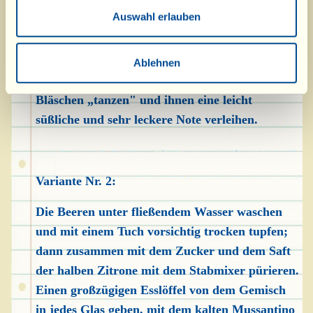
wobei Sie darauf achten sollten, sie nicht zu
Auswahl erlauben
zerdrücken. Auf Gläser oder Sektgläser
verteilen (einige davon beiseitelegen) und sie mit
dem Mussantino Selvatico auffüllen: Die
Ablehnen
Früchte werden im Rhythmus der spritzigen
Bläschen „tanzen" und ihnen eine leicht
süßliche und sehr leckere Note verleihen.
Variante Nr. 2:
Die Beeren unter fließendem Wasser waschen
und mit einem Tuch vorsichtig trocken tupfen;
dann zusammen mit dem Zucker und dem Saft
der halben Zitrone mit dem Stabmixer pürieren.
Einen großzügigen Esslöffel von dem Gemisch
in jedes Glas geben, mit dem kalten Mussantino