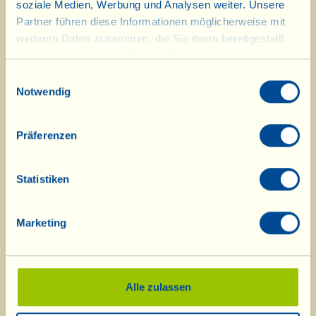
soziale Medien, Werbung und Analysen weiter. Unsere
zuzubereiten oder Torten und Mürbeteigkuchen
Partner führen diese Informationen möglicherweise mit
damit zu füllen, oder aber, wie in diesem Fall,
weiteren Daten zusammen, die Sie ihnen bereitgestellt
einen Aperitif - in zwei Varianten - mit ihnen
haben oder die sie im Rahmen Ihrer Nutzung der Dienste
zuzubereiten, lecker und... farbenfroh!
gesammelt haben.
Einwilligungsauswahl
Notwendig
Außerdem haben die kleinen bunten Früchte
viele positive Eigenschaften und sind
Präferenzen
Verbündete der Jugend des Körpers, da sie
große Mengen an Polyphenolen enthalten,
regelrechte Schutzschilde für den Organismus,
Statistiken
die helfen, freie Radikale zu bekämpfen und ihn
so vor der Zellalterung zu schützen.
Marketing
Variante Nr. 1:
Die Beeren unter fließendem Wasser waschen
Alle zulassen
und mit einem Tuch vorsichtig trocken tupfen,