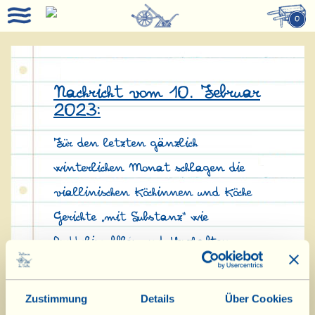
0
Nachricht vom 10. Februar
2023:
Für den letzten gänzlich
winterlichen Monat schlagen die
viallinischen Köchinnen und Köche
Gerichte „mit Substanz“ wie
Brokkolisoufflés und Herzhaften
Ricottakuchen mit rotem Pesto und
pikanter Salami vor.
Zustimmung
Details
Über Cookies