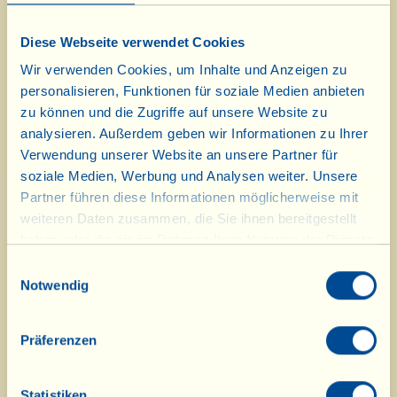
Und natürlich darf auch ein
Tiramisù nicht fehlen, die berühmte,
Diese Webseite verwendet Cookies
in der ganzen Welt bekannte
Wir verwenden Cookies, um Inhalte und Anzeigen zu
personalisieren, Funktionen für soziale Medien anbieten
italienische Nachspeise. Der Name
zu können und die Zugriffe auf unsere Website zu
Tiramisù stammt von dem
analysieren. Außerdem geben wir Informationen zu Ihrer
Verwendung unserer Website an unsere Partner für
trevisanischen Dialektausdruck
soziale Medien, Werbung und Analysen weiter. Unsere
„Tireme su" (= zieh mich hoch.) In
Partner führen diese Informationen möglicherweise mit
diesem Rezept wird es mit
weiteren Daten zusammen, die Sie ihnen bereitgestellt
haben oder die sie im Rahmen Ihrer Nutzung der Dienste
Zitronensaft anstelle von Kaffee
gesammelt haben.
Einwilligungsauswahl
zubereitet.
Notwendig
Präferenzen
Hier
geht es zu den Februar-Rezepten.
Statistiken