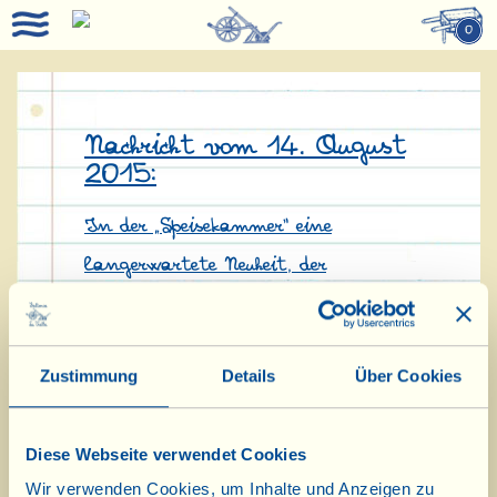
0
Nachricht vom 14. August
2015:
In der „Speisekammer“ eine
langerwartete Neuheit, der
„Balsamico Bianco“, ein dickflüssiger
und duftender Essig aus Trebbiano-
Zustimmung
Details
Über Cookies
Trauben, ideal zum Verfeinern von
sommerlichen Salaten, gegrilltem
Diese Webseite verwendet Cookies
Gemüse oder Leckerbissen aus der
Wir verwenden Cookies, um Inhalte und Anzeigen zu