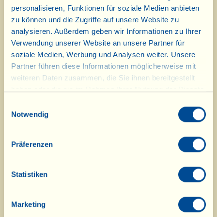
Pfanne wie die Auberginen-
personalisieren, Funktionen für soziale Medien anbieten
Caponata. Um mehr darüber zu
zu können und die Zugriffe auf unsere Website zu
analysieren. Außerdem geben wir Informationen zu Ihrer
erfahren, hier der
Link zu seinem
Verwendung unserer Website an unsere Partner für
kleinen Prospekt
und zum Rezept der
soziale Medien, Werbung und Analysen weiter. Unsere
Partner führen diese Informationen möglicherweise mit
soeben bei der Vialla von Carmela
weiteren Daten zusammen, die Sie ihnen bereitgestellt
zubereiteten Caponata.
haben oder die sie im Rahmen Ihrer Nutzung der Dienste
gesammelt haben.
Einwilligungsauswahl
Notwendig
Präferenzen
Statistiken
Marketing