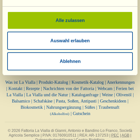
Alle zulassen
Auswahl erlauben
Ablehnen
Was ist La Vialla
|
Produkt-Katalog
|
Kosmetik-Katalog
|
Anerkennungen
|
Kontakt
|
Rezepte
|
Nachrichten von der Fattoria
|
Webcam
|
Ferien bei
La Vialla
|
La Vialla und die Natur
|
Kataloganfrage
|
Weine
|
Olivenöl
|
Balsamico
|
Schafskäse
|
Pasta, Soßen,
Antipasti
|
Geschenkideen
|
Biokosmetik
|
Nahrungsergänzung
|
Süßes
|
Traubensaft
|
Gutschein
(Alkoholfrei)
© 2026 Fattoria La Vialla di Gianni, Antonio e Bandino Lo Franco, Società
Agricola Semplice | P.IVA: 01760910511 | REA: AR-137253 |
PEC
|
AGB
|