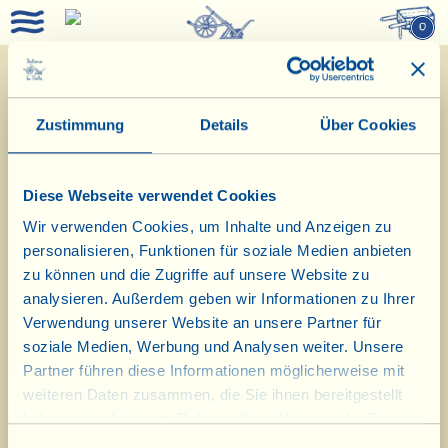
0
Zustimmung
Details
Über Cookies
< Zurück
Weiter >
Familiengeführter Betrieb
Diese Webseite verwendet Cookies
Wir verwenden Cookies, um Inhalte und Anzeigen zu
personalisieren, Funktionen für soziale Medien anbieten
zu können und die Zugriffe auf unsere Website zu
analysieren. Außerdem geben wir Informationen zu Ihrer
Verwendung unserer Website an unsere Partner für
soziale Medien, Werbung und Analysen weiter. Unsere
Partner führen diese Informationen möglicherweise mit
weiteren Daten zusammen, die Sie ihnen bereitgestellt
La Vialla ist ein großer biodynamischer,
haben oder die sie im Rahmen Ihrer Nutzung der Dienste
gesammelt haben.
familiengeführter Betrieb, welcher durch über 150