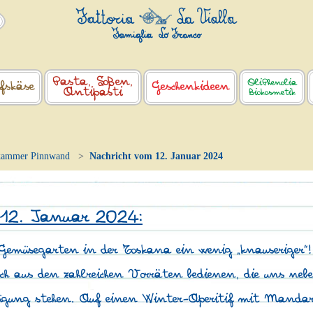
Pasta, Soßen,
OliPhenolia
fskäse
Geschenkideen
Antipasti
Biokosmetik
kammer Pinnwand
Nachricht vom 12. Januar 2024
 12. Januar 2024:
Gemüsegarten in der Toskana ein wenig „knauseriger”!
ch aus den zahlreichen Vorräten bedienen, die uns neb
fügung stehen. Auf einen Winter-Aperitif mit Mand