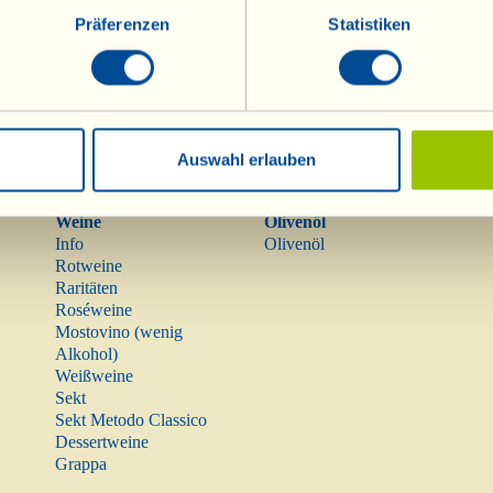
Präferenzen
Statistiken
Auswahl erlauben
Weine
Olivenöl
Info
Olivenöl
Rotweine
Raritäten
Roséweine
Mostovino (wenig
Alkohol)
Weißweine
Sekt
Sekt Metodo Classico
Dessertweine
Grappa