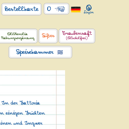
0
Bestellkarte
Traubensaft
OliPhenolia
Süßes
Nahrungsergänzung
(Alkoholfrei)
Speisekammer
 In der Fattoria
en einigen Früchten
arinen und Ingwer