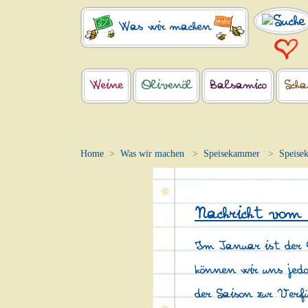
Was wir machen
Weine
Olivenöl
Balsamico
Scha
Home
Was wir machen
Speisekammer
Speise
Nachricht vom
Im Januar ist der 
können wir uns jedo
der Saison zur Ver