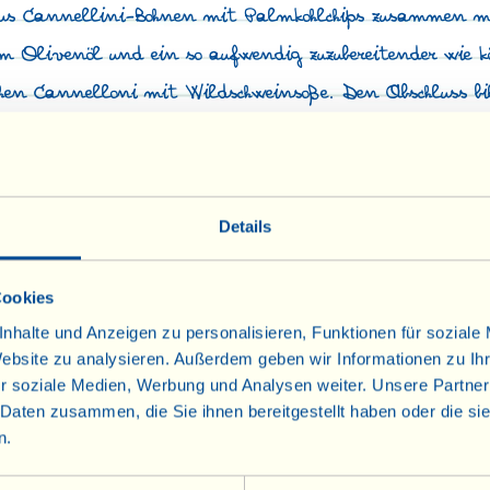
aus Cannellini-Bohnen mit Palmkohlchips zusammen mi
m Olivenöl und ein so aufwendig zuzubereitender wie kö
schen Cannelloni mit Wildschweinsoße. Den Abschluss b
etti alla Viallella“ (= Viallella-Küchlein).
Januar-Rezepten:
Details
Cookies
nhalte und Anzeigen zu personalisieren, Funktionen für soziale
Website zu analysieren. Außerdem geben wir Informationen zu I
r soziale Medien, Werbung und Analysen weiter. Unsere Partner
 Daten zusammen, die Sie ihnen bereitgestellt haben oder die s
n.