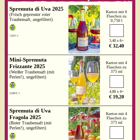
Spremuta di Uva 2025
Karton mit 6
(Frisch gepresster roter
Flaschen zu
Traubensaft, ungefiltert)
0,750 l
7,20 € / l
5,40 x 6=
€ 32,40
Mini-Spremuta
Karton mit 4
Frizzante 2025
Flaschen zu
375 ml
(Weißer Traubensaft (mit
Perlen!), ungefiltert)
4,80 x 4=
12,80 € / l
€ 19,20
Spremuta di Uva
Karton mit 4
Fragola 2025
Flaschen zu
375 ml
(Roter Traubensaft (mit
Perlen!), ungefiltert)