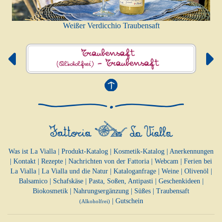
Weißer Verdicchio Traubensaft
Traubensaft
-
Traubensaft
(Alkoholfrei)
Was ist La Vialla
|
Produkt-Katalog
|
Kosmetik-Katalog
|
Anerkennungen
|
Kontakt
|
Rezepte
|
Nachrichten von der Fattoria
|
Webcam
|
Ferien bei
La Vialla
|
La Vialla und die Natur
|
Kataloganfrage
|
Weine
|
Olivenöl
|
Balsamico
|
Schafskäse
|
Pasta, Soßen,
Antipasti
|
Geschenkideen
|
Biokosmetik
|
Nahrungsergänzung
|
Süßes
|
Traubensaft
|
Gutschein
(Alkoholfrei)