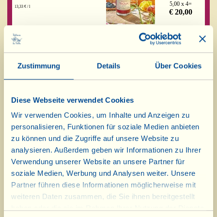
5,00 x 4=
13,33 € / l
€ 20,00
Spremuta di Uva
Karton mit 4
Sangiovese 2025
Flaschen zu
375 ml
(Roter Traubensaft (mit
Perlen!), ungefiltert)
Zustimmung
Details
Über Cookies
5,00 x 4=
13,33 € / l
€ 20,00
Diese Webseite verwendet Cookies
Wir verwenden Cookies, um Inhalte und Anzeigen zu
Die in der Toskana typische Sangiovese-Traube ist Teil
personalisieren, Funktionen für soziale Medien anbieten
des bäuerlichen Erbes dieser Gegend und wird in der
zu können und die Zugriffe auf unsere Website zu
Fattoria La Vialla überall angebaut... Doch ihr
analysieren. Außerdem geben wir Informationen zu Ihrer
Geschmack, soeben gepflückt und gekostet, oder
Verwendung unserer Website an unsere Partner für
derjenige des frisch gekelterten Mostes ist einzigartig,
soziale Medien, Werbung und Analysen weiter. Unsere
unvergleichlich. Um diese Geschmacksnoten und das
Partner führen diese Informationen möglicherweise mit
Aroma der geernteten Früchte einzufangen und
weiteren Daten zusammen, die Sie ihnen bereitgestellt
„aufzubewahren“ und Klein und Groß (auch die Lo-
Franco-Sippe!) glücklich zu machen, wurde vor einigen
haben oder die sie im Rahmen Ihrer Nutzung der Dienste