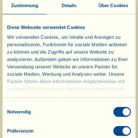
stehen mag oder einfach Spaß am
Zustimmung
Details
Über Cookies
gemeinsamen Kochen hat, kann
gerne um die Mittagszeit in der
Diese Webseite verwendet Cookies
Speisekammer vorbeikommen (ca.
Wir verwenden Cookies, um Inhalte und Anzeigen zu
12:00 – 15:00 Uhr), eine feste
personalisieren, Funktionen für soziale Medien anbieten
zu können und die Zugriffe auf unsere Website zu
Uhrzeit gibt es nicht. Wir bereiten
analysieren. Außerdem geben wir Informationen zu Ihrer
jeden Tag ein anderes Gericht zu.
Verwendung unserer Website an unsere Partner für
soziale Medien, Werbung und Analysen weiter. Unsere
Partner führen diese Informationen möglicherweise mit
Hier geht es zu den Rezepten zum
weiteren Daten zusammen, die Sie ihnen bereitgestellt
haben oder die sie im Rahmen Ihrer Nutzung der Dienste
Nachkochen:
Hier
finden Sie die
gesammelt haben.
Einwilligungsauswahl
sommerlichen Neuigkeiten der
Notwendig
Fattoria aus der Toskana und aus
Sizilien.
Präferenzen