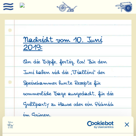
0
Nachricht vom 10. Juni
2019:
An die Töpfe, fertig, los! Für den
Juni haben sich die „Viallini“ der
Speisekammer bunte Rezepte für
sommerliche Tage ausgedacht, für die
Grillparty zu Hause oder ein Picknick
im Grünen.
Wer nicht einsam in der Küche