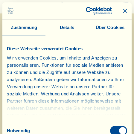
0
Zustimmung
Details
Über Cookies
Nachricht vom 30.
Dezember 2015:
Diese Webseite verwendet Cookies
Wir verwenden Cookies, um Inhalte und Anzeigen zu
Die Speisekammer ist ab dem
personalisieren, Funktionen für soziale Medien anbieten
02.Januar 2016 zu den gewohnten
zu können und die Zugriffe auf unsere Website zu
analysieren. Außerdem geben wir Informationen zu Ihrer
Zeiten geöffnet. Die Bande der
Verwendung unserer Website an unsere Partner für
"Viallini" wünscht allen einen
soziale Medien, Werbung und Analysen weiter. Unsere
Partner führen diese Informationen möglicherweise mit
guten Start ins neue Jahr.
weiteren Daten zusammen, die Sie ihnen bereitgestellt
haben oder die sie im Rahmen Ihrer Nutzung der Dienste
gesammelt haben.
Einwilligungsauswahl
Notwendig