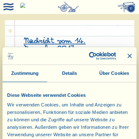
0
Nachricht vom 14.
Dezember 2017:
Ein großes „via vai” (= Hin und
Zustimmung
Details
Über Cookies
Her) von Paketen, Schleifen und
Bollerwagen. Von Zeit zu Zeit
Diese Webseite verwendet Cookies
kommt die Besorgnis auf, das sich die
Wir verwenden Cookies, um Inhalte und Anzeigen zu
Vorräte von diesem oder jenem
personalisieren, Funktionen für soziale Medien anbieten
erschöpfen könnten. Doch bislang ist
zu können und die Zugriffe auf unsere Website zu
analysieren. Außerdem geben wir Informationen zu Ihrer
das Sortiment der Speisekammer
Verwendung unserer Website an unsere Partner für