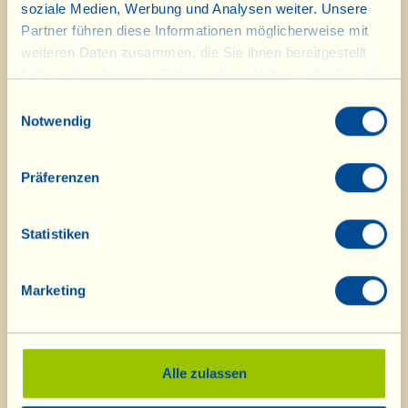
noch vollständig. Von Samstag bis
soziale Medien, Werbung und Analysen weiter. Unsere
Partner führen diese Informationen möglicherweise mit
zum 23.12. könnten einige
weiteren Daten zusammen, die Sie ihnen bereitgestellt
Erzeugnisse ausgehen. Doch in jedem
haben oder die sie im Rahmen Ihrer Nutzung der Dienste
Fall werden Sie eine breite Auswahl
gesammelt haben.
Einwilligungsauswahl
Notwendig
anderer Geschenkideen vorfinden
und wir stellen auch gerne ein
Präferenzen
Geschenkpaket nach Ihren
persönlichen Wünschen für Sie
Statistiken
zusammen.
Marketing
Alle zulassen