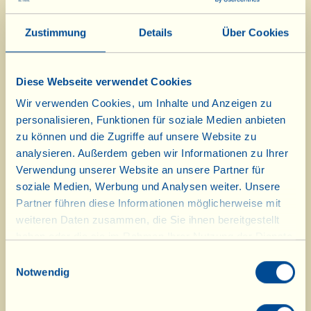
des Geschmacks: Tomaten,
Auberginen oder Paprikaschoten, die
Zustimmung
Details
Über Cookies
lange an der Pflanze belassen
wurden, entfalten die ganze
Diese Webseite verwendet Cookies
Aromafülle ihrer Ausreife.
Wir verwenden Cookies, um Inhalte und Anzeigen zu
personalisieren, Funktionen für soziale Medien anbieten
Sie eignen sich perfekt für Soßen und
zu können und die Zugriffe auf unsere Website zu
im Ofen zubereitete Gerichte wie
analysieren. Außerdem geben wir Informationen zu Ihrer
Verwendung unserer Website an unsere Partner für
Rigatoni mit Paprikaschotencreme,
soziale Medien, Werbung und Analysen weiter. Unsere
überbackene Auberginen mit
Partner führen diese Informationen möglicherweise mit
Hackfleisch und Piccantissima und –
weiteren Daten zusammen, die Sie ihnen bereitgestellt
haben oder die sie im Rahmen Ihrer Nutzung der Dienste
da es auch die Zeit der Weinlese ist -
gesammelt haben.
Einwilligungsauswahl
für eine Kuppeltorte mit Trauben
Notwendig
nach Art von La Vialla.