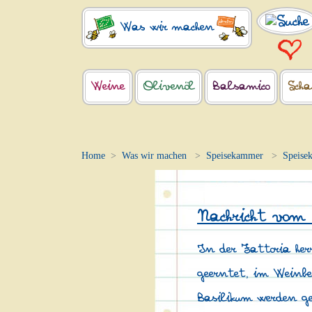
Was wir machen
Weine
Olivenöl
Balsamico
Scha
Home
Was wir machen
Speisekammer
Speise
Nachricht vom
In der Fattoria her
geerntet, im Weinb
Basilikum werden ge