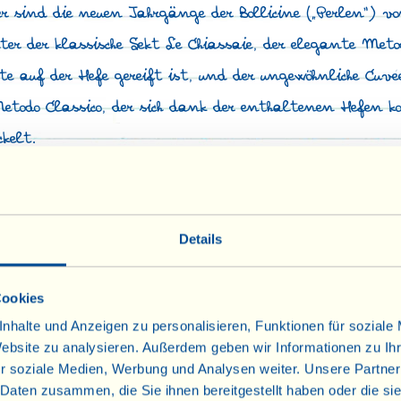
 sind die neuen Jahrgänge der Bollicine („Perlen“) 
er der klassische Sekt Le Chiassaie, der elegante Meto
 auf der Hefe gereift ist, und der ungewöhnliche Cuvé
etodo Classico, der sich dank der enthaltenen Hefen ko
kelt.
ang des Chianti Riserva 2021 ist jetzt erhältlich.
Details
Juni-Nachrichten
Cookies
nhalte und Anzeigen zu personalisieren, Funktionen für soziale
Website zu analysieren. Außerdem geben wir Informationen zu I
r soziale Medien, Werbung und Analysen weiter. Unsere Partner
 Daten zusammen, die Sie ihnen bereitgestellt haben oder die s