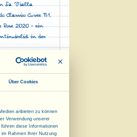
von La Vialla
do Classico Cuvée N1,
e Rosé 2020 – ein
ntinuierlich in der
Über Cookies
 Medien anbieten zu können
hrer Verwendung unserer
 führen diese Informationen
ie im Rahmen Ihrer Nutzung