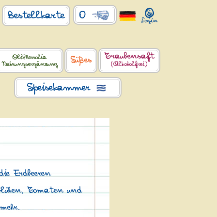
0
Bestellkarte
Traubensaft
OliPhenolia
Süßes
Nahrungsergänzung
(Alkoholfrei)
Speisekammer
die Erdbeeren
 blühen, Tomaten und
mehr.