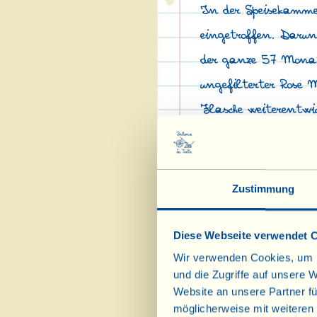
In der Speisekammer
eingetroffen. Darunt
der ganze 57 Monate
ungefilterter Rosé M
Flasche weiterentwic
Auch der neue Jahrg
Zustimmung
Hier
geht es zu den 
Diese Webseite verwendet 
Wir verwenden Cookies, um I
und die Zugriffe auf unsere 
Website an unsere Partner fü
möglicherweise mit weiteren