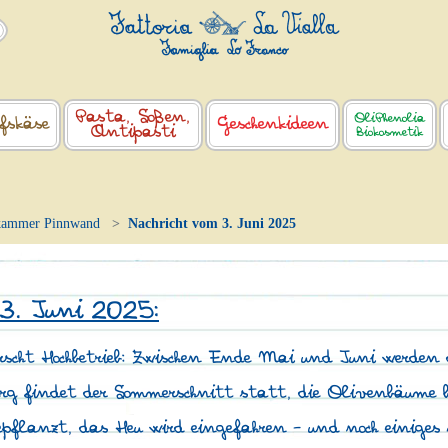
Pasta, Soßen,
OliPhenolia
fskäse
Geschenkideen
Antipasti
Biokosmetik
kammer Pinnwand
Nachricht vom 3. Juni 2025
 3. Juni 2025:
rscht Hochbetrieb: Zwischen Ende Mai und Juni werden 
erg findet der Sommerschnitt statt, die Olivenbäume
pflanzt, das Heu wird eingefahren – und noch einiges 