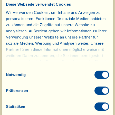
Diese Öle, ab heute in der
Diese Webseite verwendet Cookies
Speisekammer erhältlich, stammen
Wir verwenden Cookies, um Inhalte und Anzeigen zu
von Oliven aus
personalisieren, Funktionen für soziale Medien anbieten
zu können und die Zugriffe auf unsere Website zu
landwirtschaftlichen Betrieben, die
analysieren. Außerdem geben wir Informationen zu Ihrer
mit der Unterstützung und dem
Verwendung unserer Website an unsere Partner für
soziale Medien, Werbung und Analysen weiter. Unsere
Know-how der Fattoria La Vialla
Partner führen diese Informationen möglicherweise mit
und der Stiftung auf die biologische
weiteren Daten zusammen, die Sie ihnen bereitgestellt
haben oder die sie im Rahmen Ihrer Nutzung der Dienste
Anbaumethode umgestellt haben.
gesammelt haben.
Einwilligungsauswahl
Hier finden Sie den Online-
Notwendig
Prospekt, um sie kennen zu lernen:
Präferenzen
Statistiken