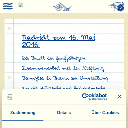
0
Nachricht vom 16. Mai
2016:
Die Frucht der fünfjährigen
Zusammenarbeit mit der „Stiftung
Famiglia Lo Franco zur Umstellung
auf die biologische und biodynamische
Landwirtschaft“ ist die Geburt zweier
neuer Olivenöle mit den Namen
Zustimmung
Details
Über Cookies
„l’Etruscòlo“ und „la Murice“.