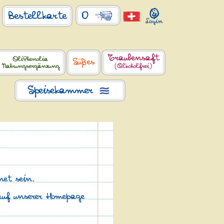
0
Bestellkarte
Traubensaft
OliPhenolia
Süßes
Nahrungsergänzung
(Alkoholfrei)
Speisekammer
net sein.
auf unserer Homepage