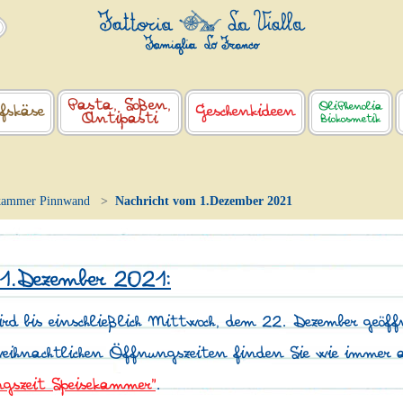
Pasta, Soßen,
OliPhenolia
fskäse
Geschenkideen
Antipasti
Biokosmetik
kammer Pinnwand
Nachricht vom 1.Dezember 2021
 1.Dezember 2021:
rd bis einschließlich Mittwoch, dem 22. Dezember geöff
weihnachtlichen Öffnungszeiten finden Sie wie immer 
gszeit Speisekammer"
.