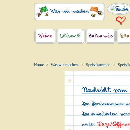
Was wir machen
Weine
Olivenöl
Balsamico
Scha
Home
Was wir machen
Speisekammer
Speise
Nachricht vom
Die Speisekammer wi
Die erweiterten vor
unter
"Lage/Öffnun