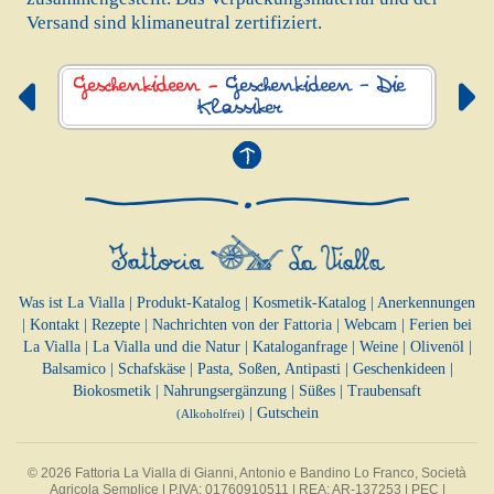
Versand sind klimaneutral zertifiziert.
Geschenkideen -
Geschenkideen – Die
Klassiker
Was ist La Vialla
|
Produkt-Katalog
|
Kosmetik-Katalog
|
Anerkennungen
|
Kontakt
|
Rezepte
|
Nachrichten von der Fattoria
|
Webcam
|
Ferien bei
La Vialla
|
La Vialla und die Natur
|
Kataloganfrage
|
Weine
|
Olivenöl
|
Balsamico
|
Schafskäse
|
Pasta, Soßen,
Antipasti
|
Geschenkideen
|
Biokosmetik
|
Nahrungsergänzung
|
Süßes
|
Traubensaft
|
Gutschein
(Alkoholfrei)
© 2026 Fattoria La Vialla di Gianni, Antonio e Bandino Lo Franco, Società
Agricola Semplice | P.IVA: 01760910511 | REA: AR-137253 |
PEC
|