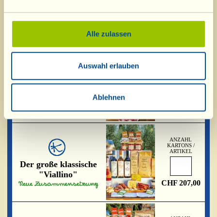
Die Schlemmerschachtel
CHF 128,00
Alle zulassen
ANZAHL
Auswahl erlauben
KARTONS /
ARTIKEL
Zu Tisch bleibt man
jung!
Ablehnen
CHF 148,00
ANZAHL
KARTONS /
ARTIKEL
Der große klassische
"Viallino"
CHF 207,00