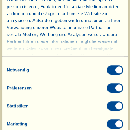
CHF 70,20
personalisieren, Funktionen für soziale Medien anbieten
zu können und die Zugriffe auf unsere Website zu
analysieren. Außerdem geben wir Informationen zu Ihrer
ANZAHL
Verwendung unserer Website an unsere Partner für
KARTONS /
ARTIKEL
soziale Medien, Werbung und Analysen weiter. Unsere
Partner führen diese Informationen möglicherweise mit
Abendessen auf dem
Lande
weiteren Daten zusammen, die Sie ihnen bereitgestellt
CHF 78,60
haben oder die sie im Rahmen Ihrer Nutzung der Dienste
gesammelt haben.
Einwilligungsauswahl
Notwendig
ANZAHL
KARTONS /
ARTIKEL
Die vegane
Präferenzen
Schlemmerschachtel
(Alkoholfrei)
CHF 97,10
Statistiken
ANZAHL
KARTONS /
Marketing
ARTIKEL