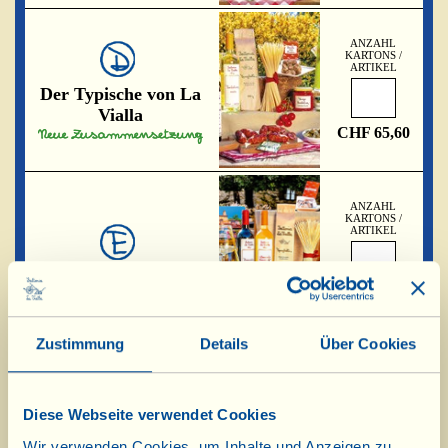
ANZAHL
KARTONS /
ARTIKEL
Der Typische von La
Vialla
CHF 65,60
ANZAHL
KARTONS /
ARTIKEL
Der Feinschmecker
CHF 67,80
Zustimmung
Details
Über Cookies
ANZAHL
KARTONS /
ARTIKEL
Diese Webseite verwendet Cookies
Toskanische
Geschmackserlebnisse
Wir verwenden Cookies, um Inhalte und Anzeigen zu