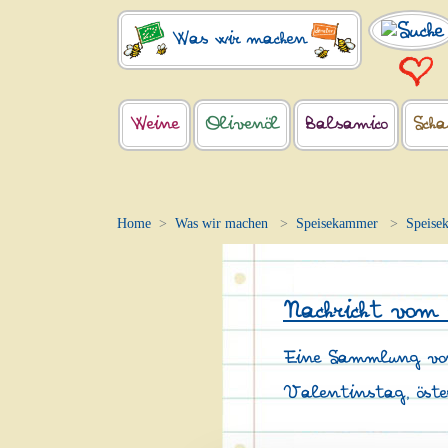
Was wir machen
Weine
Olivenöl
Balsamico
Scha
Home
Was wir machen
Speisekammer
Speise
Nachricht vom
Eine Sammlung von 
Valentinstag, öster