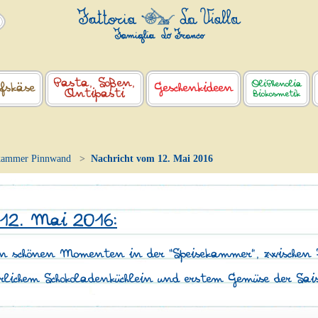
Pasta, Soßen,
OliPhenolia
fskäse
Geschenkideen
Antipasti
Biokosmetik
kammer Pinnwand
Nachricht vom 12. Mai 2016
 12. Mai 2016:
schönen Momenten in der “Speisekammer”, zwischen 
lichem Schokoladenküchlein und erstem Gemüse der Sai