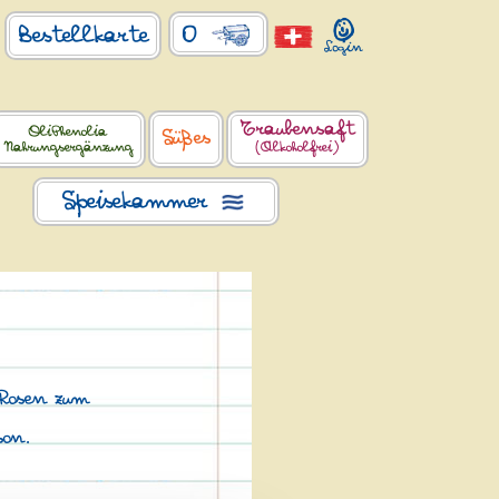
0
Bestellkarte
Traubensaft
OliPhenolia
Süßes
Nahrungsergänzung
(Alkoholfrei)
Speisekammer
Rosen zum
son.