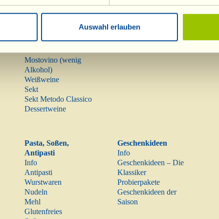
Weine
Olivenöl
Info
Olivenöl
Auswahl erlauben
Rotweine
Raritäten
Roséweine
Mostovino (wenig
Alkohol)
Weißweine
Sekt
Sekt Metodo Classico
Dessertweine
Pasta, Soßen,
Geschenkideen
Antipasti
Info
Info
Geschenkideen – Die
Antipasti
Klassiker
Wurstwaren
Probierpakete
Nudeln
Geschenkideen der
Mehl
Saison
Glutenfreies