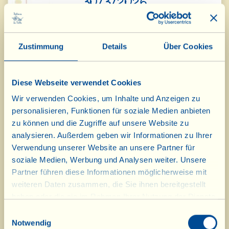
30/3/2026
Tagebuch vom Bauernhof
Zustimmung
Details
Über Cookies
Der Merlot di Osteria im Weinberg
beim Austrieb und im Weinkeller
Diese Webseite verwendet Cookies
Tag des biologisch-dynamischen Kalenders: Frucht
Wir verwenden Cookies, um Inhalte und Anzeigen zu
personalisieren, Funktionen für soziale Medien anbieten
zu können und die Zugriffe auf unsere Website zu
analysieren. Außerdem geben wir Informationen zu Ihrer
Verwendung unserer Website an unsere Partner für
soziale Medien, Werbung und Analysen weiter. Unsere
Partner führen diese Informationen möglicherweise mit
weiteren Daten zusammen, die Sie ihnen bereitgestellt
haben oder die sie im Rahmen Ihrer Nutzung der Dienste
gesammelt haben.
20/3/2026
Einwilligungsauswahl
Notwendig