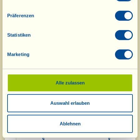
Tagebuch vom Bauernhof
Präferenzen
Olivenbaumschnitt nach dem
Mondkalender
Statistiken
Tag des biologisch-dynamischen Kalenders: Blatt
Marketing
Alle zulassen
Auswahl erlauben
16/3/2026
Ablehnen
Tagebuch vom Bauernhof