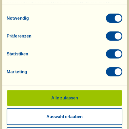
haben oder die sie im Rahmen Ihrer Nutzung der Dienste
Alle „Viallini“ bedanken sich bei den
gesammelt haben.
Einwilligungsauswahl
Notwendig
Gästen der Speisekammer und
wünschen Ihnen von Herzen Fröhliche
Präferenzen
Weihnachten.
Statistiken
Marketing
Alle zulassen
Was ist La Vialla
|
Produkt-Katalog
|
Kosmetik-Katalog
|
Anerkennungen
|
Kontakt
|
Rezepte
|
Nachrichten von der Fattoria
|
Webcam
|
Ferien bei
Auswahl erlauben
La Vialla
|
La Vialla und die Natur
|
Kataloganfrage
|
Weine
|
Olivenöl
|
Balsamico
|
Schafskäse
|
Pasta, Soßen,
Antipasti
|
Geschenkideen
|
Biokosmetik
|
Nahrungsergänzung
|
Süßes
|
Traubensaft