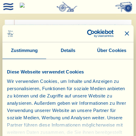
0
Nachricht vom 22.
Dezember 2020:
Zustimmung
Details
Über Cookies
Wir möchten Sie daran erinnern,
Diese Webseite verwendet Cookies
dass die Speisekammer vom 24.
Wir verwenden Cookies, um Inhalte und Anzeigen zu
Dezember 2020 bis einschließlich 1.
personalisieren, Funktionen für soziale Medien anbieten
Januar 2021 geschlossen bleibt. Im
zu können und die Zugriffe auf unsere Website zu
analysieren. Außerdem geben wir Informationen zu Ihrer
November und Dezember 2021 wird
Verwendung unserer Website an unsere Partner für
die Speisekammer dann wieder einen
soziale Medien, Werbung und Analysen weiter. Unsere
Partner führen diese Informationen möglicherweise mit
zusätzlichen Tag geöffnet sein.
weiteren Daten zusammen, die Sie ihnen bereitgestellt