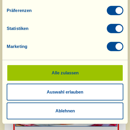
sorgt der saftige Mascarpone-
Präferenzen
Pfirsich-Kuchen „unserer“ Köchin
Stefania.
Statistiken
Hier
geht es zu den Juli-Rezepten.
Marketing
Alle zulassen
Auswahl erlauben
Ablehnen