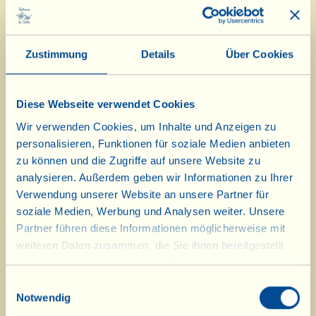
Pfirsichen und „Perlen“, den Giuseppe
Cipriani, Besitzer der berühmten
Harry's Bar in Venedig, 1948
Zustimmung
Details
Über Cookies
anlässlich der Eröffnung der
Ausstellung des Künstlers
Diese Webseite verwendet Cookies
Giovanni Bellini kreiert hatte.
Wir verwenden Cookies, um Inhalte und Anzeigen zu
personalisieren, Funktionen für soziale Medien anbieten
Es folgen zwei köstliche erste Gänge
zu können und die Zugriffe auf unsere Website zu
- ein Zucchiniauflauf mit Tomaten
analysieren. Außerdem geben wir Informationen zu Ihrer
Verwendung unserer Website an unsere Partner für
und Pecorino und „Spaghetti alla
soziale Medien, Werbung und Analysen weiter. Unsere
Crudaiola” (= mit rohen Tomaten
Partner führen diese Informationen möglicherweise mit
weiteren Daten zusammen, die Sie ihnen bereitgestellt
und Basilikum) – und als
haben oder die sie im Rahmen Ihrer Nutzung der Dienste
Hauptgang ein herzhafter gefüllter
gesammelt haben.
Einwilligungsauswahl
Rinderbraten. Für ein süßes Finale
Notwendig