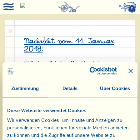
0
Nachricht vom 11. Januar
2018:
Mit den „frischen Früchten“ des
neuen Jahrgangs, dem Olio novo,
dem Vino novo und dem frischen
Zustimmung
Details
Über Cookies
Mini-Pecorino haben die „ragazze“
aus der Speisekammer ein paar
Diese Webseite verwendet Cookies
Antipasti und Pastagerichte für den
Wir verwenden Cookies, um Inhalte und Anzeigen zu
personalisieren, Funktionen für soziale Medien anbieten
Januar zubereitet. Hier gibt es ihre
zu können und die Zugriffe auf unsere Website zu