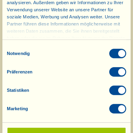
Ideen, wie man mit dem frisch
analysieren. Außerdem geben wir Informationen zu Ihrer
Verwendung unserer Website an unsere Partner für
gepressten Olivenöl und neuem
soziale Medien, Werbung und Analysen weiter. Unsere
Wein die grauen Januartage erhellt:
Partner führen diese Informationen möglicherweise mit
weiteren Daten zusammen, die Sie ihnen bereitgestellt
Le Ricette Vialline di Gennaio
haben oder die sie im Rahmen Ihrer Nutzung der Dienste
gesammelt haben.
Einwilligungsauswahl
Notwendig
Präferenzen
Statistiken
Marketing