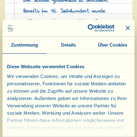
um Fleisch Geschmack zu verleihen:
Bereits im 16. Jahrhundert wurde
Wild nach diesem köstlichen Rezept
zubereitet und zu besonderen
Anlässen serviert. Das „dolceforte“
Zustimmung
Details
Über Cookies
(= süß und salzig) scheint ein
Vorläufer der moderneren süß-
Diese Webseite verwendet Cookies
sauren Küche zu sein, ein wirklich
Wir verwenden Cookies, um Inhalte und Anzeigen zu
personalisieren, Funktionen für soziale Medien anbieten
besonderer, einzigartiger Geschmack,
zu können und die Zugriffe auf unsere Website zu
den man wenigstens einmal im
analysieren. Außerdem geben wir Informationen zu Ihrer
Verwendung unserer Website an unsere Partner für
Leben kosten sollte!
soziale Medien, Werbung und Analysen weiter. Unsere
Das Januar-Dessert hat ebenfalls
Partner führen diese Informationen möglicherweise mit
weiteren Daten zusammen, die Sie ihnen bereitgestellt
antike, toskanische und
haben oder die sie im Rahmen Ihrer Nutzung der Dienste