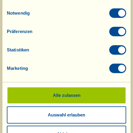
florentinische Ursprünge: Es
gesammelt haben.
Einwilligungsauswahl
entstand zu Ehren von Katharina
Notwendig
von Medici, auch bekannt als „Elmo
Präferenzen
di Caterina" (= Helm der
Katharina), da für die ersten
Statistiken
„Zuccotti“ kleine Helme als
Kuchenform verwendet wurden.
Marketing
Hier
geht es zu den Januar-Rezepten
Alle zulassen
Auswahl erlauben