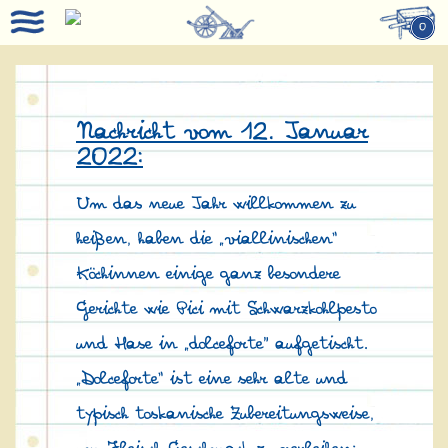
0
Nachricht vom 12. Januar
2022:
Um das neue Jahr willkommen zu
heißen, haben die „viallinischen“
Köchinnen einige ganz besondere
Gerichte wie Pici mit Schwarzkohlpesto
und Hase in „dolceforte" aufgetischt.
„Dolceforte“ ist eine sehr alte und
typisch toskanische Zubereitungsweise,