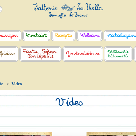
nungen
Kontakt
Rezepte
Webcam
Katalogan
Pasta, Soßen,
OliPhenolia
fskäse
Geschenkideen
Antipasti
Biokosmetik
ie
Video
Video