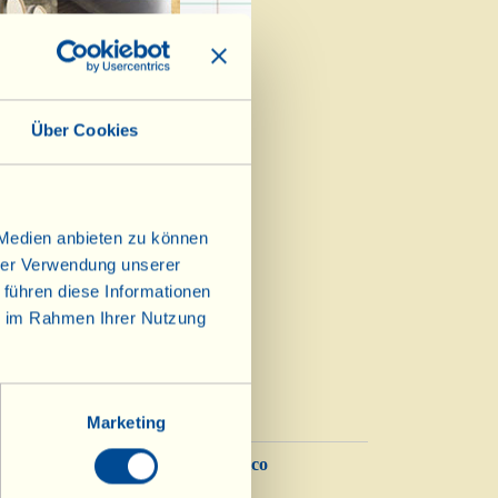
Über Cookies
 Medien anbieten zu können
edeutenden lang
hrer Verwendung unserer
 auf die Verkostung
 führen diese Informationen
reitet
ie im Rahmen Ihrer Nutzung
Marketing
Balsamico
Essig