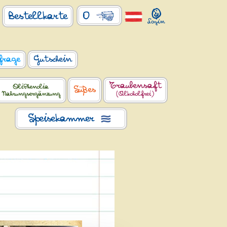
0
Bestellkarte
frage
Gutschein
Traubensaft
OliPhenolia
Süßes
Nahrungsergänzung
(Alkoholfrei)
Speisekammer