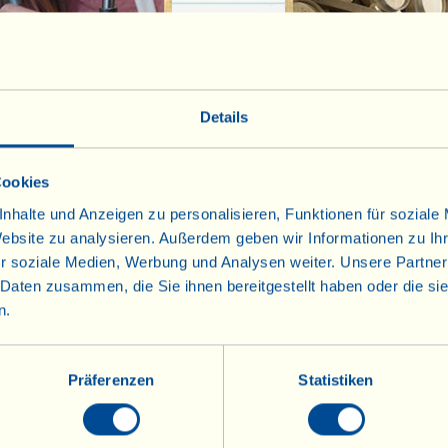
Details
Cookies
nhalte und Anzeigen zu personalisieren, Funktionen für soziale
efilterten Weißwein
Wie man einen b
Website zu analysieren. Außerdem geben wir Informationen zu I
erkostung vorbereitet
ausgebauten Rotwein
r soziale Medien, Werbung und Analysen weiter. Unsere Partner
vorbe
 Daten zusammen, die Sie ihnen bereitgestellt haben oder die s
n.
Präferenzen
Statistiken
Weine
Olivenöl
Info
Olivenöl