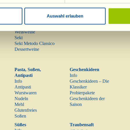
Rotweine
Raritäten
Roséweine
Auswahl erlauben
Mostovino (wenig
Alkohol)
Weißweine
Sekt
Sekt Metodo Classico
Dessertweine
Pasta, Soßen,
Geschenkideen
Antipasti
Info
Info
Geschenkideen – Die
Antipasti
Klassiker
Wurstwaren
Probierpakete
Nudeln
Geschenkideen der
Mehl
Saison
Glutenfreies
Soßen
Süßes
Traubensaft