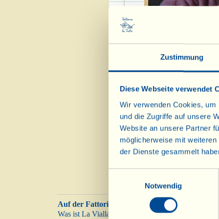
Zustimmung
Diese Webseite verwendet 
Wir verwenden Cookies, um I
Wie man einen ung
und die Zugriffe auf unsere 
oder Sekt auf die V
Website an unsere Partner fü
möglicherweise mit weiteren
der Dienste gesammelt habe
Einwilligungsauswahl
Notwendig
Auf der Fattoria
Was ist La Vialla