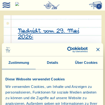
0
Nachricht vom 29. Mai
2026:
Mit den länger werdenden warmen
Tagen im Mai beginnt die Natur,
Zustimmung
Details
Über Cookies
üppig zu sprießen und der
Gemüsegarten von La Vialla
Diese Webseite verwendet Cookies
versorgt uns mit den ersten
Wir verwenden Cookies, um Inhalte und Anzeigen zu
Köstlichkeiten des Frühlings.
personalisieren, Funktionen für soziale Medien anbieten
Aida hat sich einige viallinische
zu können und die Zugriffe auf unsere Website zu
analysieren. Außerdem geben wir Informationen zu Ihrer