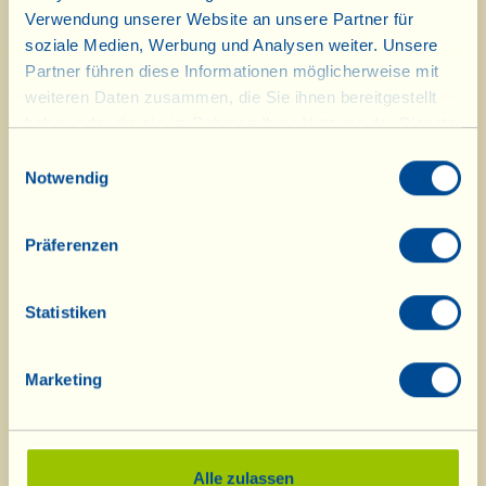
Rezepte zusammengestellt.
Verwendung unserer Website an unsere Partner für
soziale Medien, Werbung und Analysen weiter. Unsere
Partner führen diese Informationen möglicherweise mit
Hier
geht es zu den Mai-Rezepten.
weiteren Daten zusammen, die Sie ihnen bereitgestellt
haben oder die sie im Rahmen Ihrer Nutzung der Dienste
gesammelt haben.
Einwilligungsauswahl
Notwendig
Präferenzen
Statistiken
Marketing
Alle zulassen