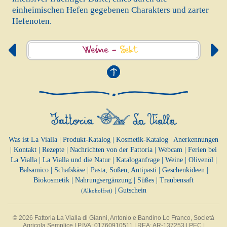
einheimischen Hefen gegebenen Charakters und zarter
Hefenoten.
Weine -
Sekt
Was ist La Vialla
|
Produkt-Katalog
|
Kosmetik-Katalog
|
Anerkennungen
|
Kontakt
|
Rezepte
|
Nachrichten von der Fattoria
|
Webcam
|
Ferien bei
La Vialla
|
La Vialla und die Natur
|
Kataloganfrage
|
Weine
|
Olivenöl
|
Balsamico
|
Schafskäse
|
Pasta, Soßen,
Antipasti
|
Geschenkideen
|
Biokosmetik
|
Nahrungsergänzung
|
Süßes
|
Traubensaft
|
Gutschein
(Alkoholfrei)
© 2026 Fattoria La Vialla di Gianni, Antonio e Bandino Lo Franco, Società
Agricola Semplice | P.IVA: 01760910511 | REA: AR-137253 |
PEC
|