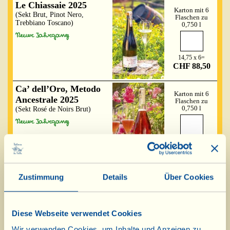
Le Chiassaie 2025
Karton mit 6
(Sekt Brut, Pinot Nero,
Flaschen zu
Trebbiano Toscano)
0,750 l
14,75 x 6=
CHF 88,50
Ca’ dell’Oro, Metodo
Karton mit 6
Ancestrale 2025
Flaschen zu
0,750 l
(Sekt Rosé de Noirs Brut)
14,60 x 6=
CHF 87,60
Zustimmung
Details
Über Cookies
Schon vor mehr als 20 Jahren hat sich die Fattoria La
Vialla in die bewegten Gewässer der „Perlen“ gewagt,
beginnend mit einem toskanischen Sekt - was damals
noch etwas eigenartig schien - aus den eigenen, mit der
Diese Webseite verwendet Cookies
biologischen und biodynamischen Methode angebauten
Wir verwenden Cookies, um Inhalte und Anzeigen zu