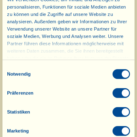
Trauben: Chardonnay, Trebbiano und Verdicchio. Die
personalisieren, Funktionen für soziale Medien anbieten
Leidenschaft für diese „bewegte“ Typologie hat die
zu können und die Zugriffe auf unsere Website zu
Familie dazu veranlasst, abgesehen von der Méthode
analysieren. Außerdem geben wir Informationen zu Ihrer
Charmat auch mit anderen Herstellungsverfahren zu
Verwendung unserer Website an unsere Partner für
experimentieren, wie dem „Metodo Ancestrale", eine Art
soziale Medien, Werbung und Analysen weiter. Unsere
„viallinischer” Pet Nat (Pétillant Naturel) und einigen
Partner führen diese Informationen möglicherweise mit
„Ungefilterten". Eigenschaften der „Perlen” der
Fattoria: biologisch-biodynamische Garantie, niedriger
weiteren Daten zusammen, die Sie ihnen bereitgestellt
Gehalt an Sulfiten (58-85 mg/l), teilweise ungefiltert,
haben oder die sie im Rahmen Ihrer Nutzung der Dienste
tendenziell trocken, „Brut” und „Extra Brut”.
gesammelt haben.
Einwilligungsauswahl
Notwendig
Wie wird der Metodo Classico
hergestellt?
Präferenzen
Diese unter dem Namen „Méthode Champenoise“
Statistiken
bekannte Herstellungsweise wurde Ende des 17.
Jahrhunderts in Frankreich erfunden. Nach einer ersten
alkoholischen Gärung wird der sogenannte
Marketing
„Grundwein“ (zumeist aus Pinot Nero- oder