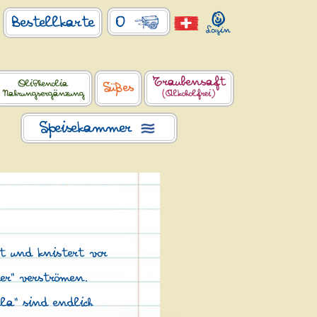
0
Bestellkarte
Traubensaft
OliPhenolia
Süßes
Nahrungsergänzung
(Alkoholfrei)
Speisekammer
t und knistert vor
mer“ verströmen.
lla“ sind endlich