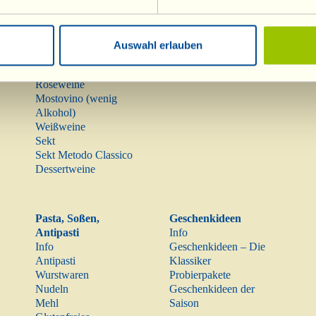
Weine
Olivenöl
Info
Olivenöl
Auswahl erlauben
Rotweine
Raritäten
Roséweine
Mostovino (wenig
Alkohol)
Weißweine
Sekt
Sekt Metodo Classico
Dessertweine
Pasta, Soßen,
Geschenkideen
Antipasti
Info
Info
Geschenkideen – Die
Antipasti
Klassiker
Wurstwaren
Probierpakete
Nudeln
Geschenkideen der
Mehl
Saison