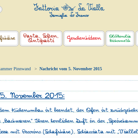
Pasta, Soßen,
OliPhenolia
fskäse
Geschenkideen
Antipasti
Biokosmetik
kammer Pinnwand
Nachricht vom 5. November 2015
 5. November 2015:
em Küchenumbau ist beendet, der Ofen ist zurückgekehr
ie „Backwaren“ Ihren herrlichen Duft in der „Speisekam
izza mit Pecorino (Schafskäse), Schiacciata mit „Vialle