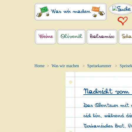
Was wir machen
Weine
Olivenöl
Balsamico
Scha
Home
Was wir machen
Speisekammer
Speise
Nachricht vom
Das Abenteuer mit d
sich hin, während d
Toskanisches Brot, P