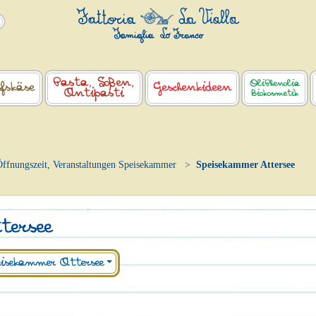
Pasta, Soßen,
OliPhenolia
fskäse
Geschenkideen
Antipasti
Biokosmetik
Öffnungszeit, Veranstaltungen Speisekammer
Speisekammer Attersee
tersee
isekammer Attersee