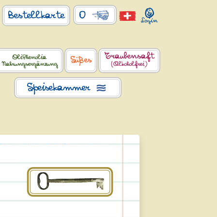
0
Bestellkarte
Traubensaft
OliPhenolia
Süßes
Nahrungsergänzung
(Alkoholfrei)
Speisekammer