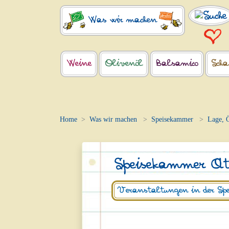
Was wir machen
Weine
Olivenöl
Balsamico
Scha
Home
Was wir machen
Speisekammer
Lage, 
Speisekammer At
Veranstaltungen in der Spe