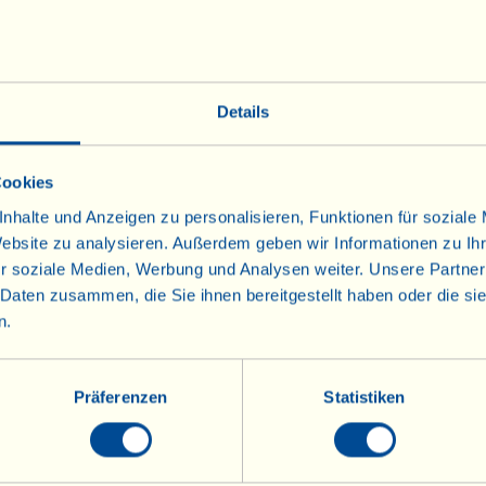
864 Attersee am Attersee, Österreich
Details
21370
mer@lavialla.it
Cookies
nhalte und Anzeigen zu personalisieren, Funktionen für soziale
aten:
Website zu analysieren. Außerdem geben wir Informationen zu I
r soziale Medien, Werbung und Analysen weiter. Unsere Partner
 Daten zusammen, die Sie ihnen bereitgestellt haben oder die s
", E 13° 30' 42.579"
n.
Präferenzen
Statistiken