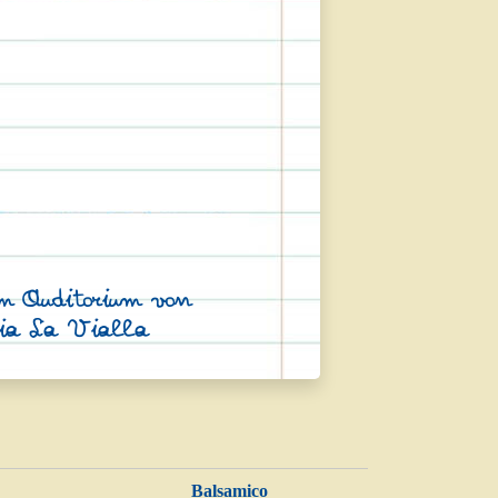
im Auditorium von
ria La Vialla
Balsamico