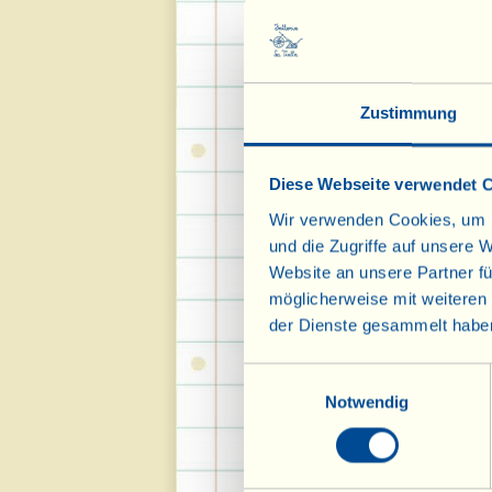
Palmsdorf 108 - 4
Zustimmung
Tel.
0043 7666 
Email:
speisekam
Diese Webseite verwendet 
Wir verwenden Cookies, um I
GPS-Koordin
und die Zugriffe auf unsere 
Website an unsere Partner fü
möglicherweise mit weiteren
N 47° 55' 39.303
der Dienste gesammelt habe
Einwilligungsauswahl
Notwendig