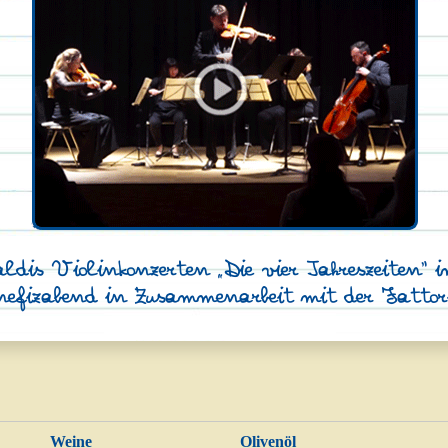
ldis Violinkonzerten „Die vier Jahreszeiten“ 
efizabend in Zusammenarbeit mit der Fatto
Weine
Olivenöl