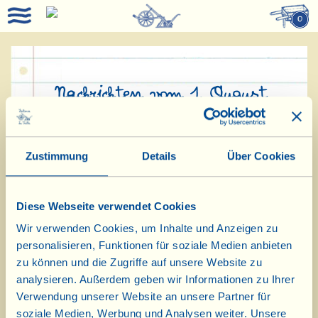
0
Nachrichten vom 1. August
2017:
hier
eine kleine, „prickelnde“ Zeitreise
Zustimmung
Details
Über Cookies
in die Vergangenheit, „gewürzt“ mit
ein paar sommerlichen Rezepten und
Diese Webseite verwendet Cookies
einem herzlichen Gruß aus der
Wir verwenden Cookies, um Inhalte und Anzeigen zu
Gegenwart!
personalisieren, Funktionen für soziale Medien anbieten
zu können und die Zugriffe auf unsere Website zu
Der neue Jahrgang 2016 des Ca’
analysieren. Außerdem geben wir Informationen zu Ihrer
dell’Oro ist in der Speisekammer
Verwendung unserer Website an unsere Partner für
soziale Medien, Werbung und Analysen weiter. Unsere