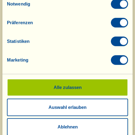
Notwendig
fruchtbare Böden hinterlassen, die sofort
Präferenzen
biologisch bewirtschaftet und anschließend mit
biodynamischen Methoden (biodynamische
Statistiken
Präparate, Gründüngung, Anreicherung mit Dung
aus mit autochthonen Pflanzenarten usw.) weiter
Marketing
verbessert werden konnten. Diese spezielle
Vorgehensweise wird bei der Lese und im
Alle zulassen
Weinkeller unter der Leitung des Önologen Marco
Auswahl erlauben
Cervellera fortgesetzt: Auslese und Reinigung der
Trauben, spontane Gärung, Auswahl
Ablehnen
unterschiedlicher Fässer und Holzarten für jede