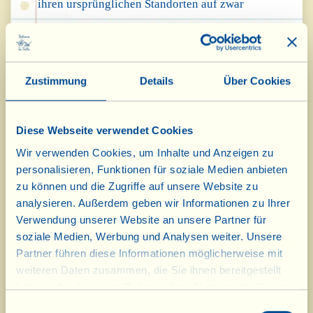
ihren ursprünglichen Standorten auf zwar
unterschiedlichen, jedoch „prädestinierten“, in
den Wald eingebetteten und auf Höhen zwischen
Zustimmung
Details
Über Cookies
300 und 650 Metern liegenden Böden – in diesen
Lagen spricht man von „Steillagenweinbau“ oder
Diese Webseite verwendet Cookies
„Extremem Weinbau“ – wieder angepflanzt;
Wir verwenden Cookies, um Inhalte und Anzeigen zu
personalisieren, Funktionen für soziale Medien anbieten
weitere wurden auf für sie am besten geeigneten
zu können und die Zugriffe auf unsere Website zu
kleinen Parzellen von Grund auf neu angelegt.
analysieren. Außerdem geben wir Informationen zu Ihrer
Verwendung unserer Website an unsere Partner für
Dabei wurde besonderes Augenmerk auf die
soziale Medien, Werbung und Analysen weiter. Unsere
Partner führen diese Informationen möglicherweise mit
Pflege des Bodens, die geologische Analyse und
weiteren Daten zusammen, die Sie ihnen bereitgestellt
die Auswahl der geeignetsten Rebklone gelegt; die
haben oder die sie im Rahmen Ihrer Nutzung der Dienste
gesammelt haben.
Einwilligungsauswahl
zwanzigjährige Brache hatte unberührte und