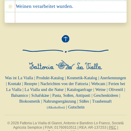
Weinen verarbeitet wurden.
Was ist La Vialla
|
Produkt-Katalog
|
Kosmetik-Katalog
|
Anerkennungen
|
Kontakt
|
Rezepte
|
Nachrichten von der Fattoria
|
Webcam
|
Ferien bei
La Vialla
|
La Vialla und die Natur
|
Kataloganfrage
|
Weine
|
Olivenöl
|
Balsamico
|
Schafskäse
|
Pasta, Soßen,
Antipasti
|
Geschenkideen
|
Biokosmetik
|
Nahrungsergänzung
|
Süßes
|
Traubensaft
|
Gutschein
(Alkoholfrei)
© 2026 Fattoria La Vialla di Gianni, Antonio e Bandino Lo Franco, Società
Agricola Semplice | P.IVA: 01760910511 | REA: AR-137253 |
PEC
|