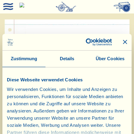
0
Nachricht vom 21.
Dezember 2023:
Zustimmung
Details
Über Cookies
Die Speisekammer bleibt vom 23.
Dezember bis einschließlich Neujahr
Diese Webseite verwendet Cookies
geschlossen. Ab dem 2. Januar sind
Wir verwenden Cookies, um Inhalte und Anzeigen zu
wir wieder für Sie da!
personalisieren, Funktionen für soziale Medien anbieten
zu können und die Zugriffe auf unsere Website zu
analysieren. Außerdem geben wir Informationen zu Ihrer
Buone Feste e tantissimi auguri da
Verwendung unserer Website an unsere Partner für
tutti i Viallini!
soziale Medien, Werbung und Analysen weiter. Unsere
Partner führen diese Informationen möglicherweise mit