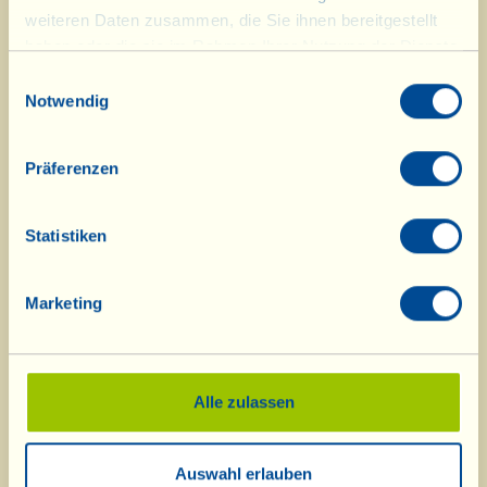
weiteren Daten zusammen, die Sie ihnen bereitgestellt
haben oder die sie im Rahmen Ihrer Nutzung der Dienste
gesammelt haben.
Einwilligungsauswahl
Notwendig
Präferenzen
Statistiken
Marketing
Alle zulassen
Was ist La Vialla
|
Produkt-Katalog
|
Kosmetik-Katalog
|
Anerkennungen
Auswahl erlauben
|
Kontakt
|
Rezepte
|
Nachrichten von der Fattoria
|
Webcam
|
Ferien bei