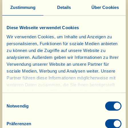
Hautpflegeserie auf der Basis von
Zustimmung
Details
Über Cookies
Oliven aus biodynamischer
Landwirtschaft erhältlich, die dieses
Diese Webseite verwendet Cookies
Mal mit Trauben angereichert sind:
Wir verwenden Cookies, um Inhalte und Anzeigen zu
die hautstraffende Körpercreme und
personalisieren, Funktionen für soziale Medien anbieten
zu können und die Zugriffe auf unsere Website zu
das Körper-Peeling mit
analysieren. Außerdem geben wir Informationen zu Ihrer
Olivenkernen.
Verwendung unserer Website an unsere Partner für
soziale Medien, Werbung und Analysen weiter. Unsere
Um die beiden neuen Produkte zur
Partner führen diese Informationen möglicherweise mit
Straffung und Verfeinerung der
weiteren Daten zusammen, die Sie ihnen bereitgestellt
haben oder die sie im Rahmen Ihrer Nutzung der Dienste
Haut zu verwirklichen, haben wir
gesammelt haben.
Einwilligungsauswahl
gemeinsam mit den Experten der
Notwendig
RSC-Pharma-Laboratorien in den
Gärten und auf den Feldern
Präferenzen