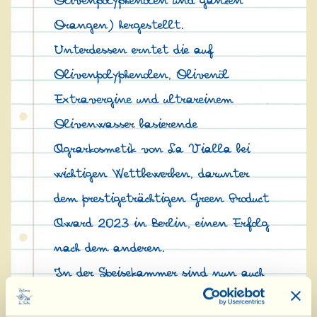
Olivenpolyphenolen und ganzen
Orangen) hergestellt.
Unterdessen erntet die auf
Olivenpolyphenolen, Olivenöl
Extravergine und ultrareinem
Olivenwasser basierende
Agrarkosmetik von La Vialla bei
wichtigen Wettbewerben, darunter
dem prestigeträchtigen Green Product
Award 2023 in Berlin, einen Erfolg
nach dem anderen.
In der Speisekammer sind nun auch
die beiden Neuzugänge der