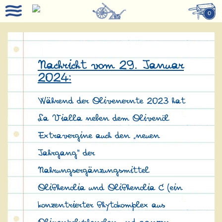
0
Nachricht vom 29. Januar
2024:
Während der Olivenernte 2023 hat
La Vialla neben dem Olivenöl
Extravergine auch den „neuen
Jahrgang" der
Nahrungsergänzungsmittel
OliPhenolia und OliPhenolia C (ein
konzentrierter Phytokomplex aus