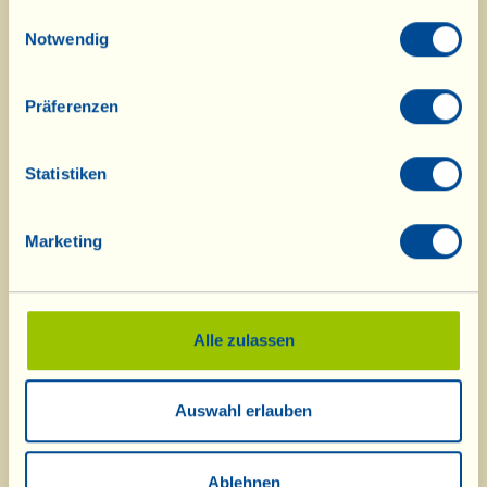
weitere Informationen zu diesen
gesammelt haben.
Einwilligungsauswahl
Notwendig
„jungen Früchten“ findet man im
neuen Prospekt der Fattoria. Wenn
Präferenzen
Sie die gedruckte Version bevorzugen:
Sie ist in der „Speisekammer“
Statistiken
erhältlich.
Marketing
Ciao, a presto (= bis bald)
Alle zulassen
Auswahl erlauben
Ablehnen