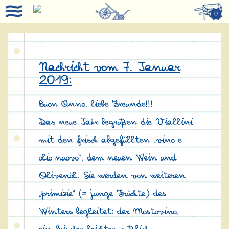
0
Nachricht vom 7. Januar
2019:
Buon Anno, liebe Freunde!!!
Das neue Jahr begrüßen die Viallini
mit den frisch abgefüllten „vino e
olio nuovo“, dem neuen Wein und
Olivenöl. Sie werden von weiteren
„primizie“ (= junge Früchte) des
Winters begleitet: der Mostovino,