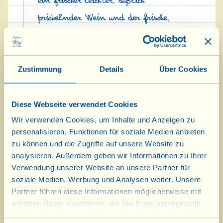
ein frischer leichter, süßlich
prickelnder Wein und der frische,
knapp einen Monat gereifte Mini-
Pecorino, den es nur in den ersten
Zustimmung
Details
Über Cookies
kalten Monaten des Jahres geben
wird.
Diese Webseite verwendet Cookies
Ab Mitte der Woche werden dann
Wir verwenden Cookies, um Inhalte und Anzeigen zu
auch die Olivenöle mit Basilikum,
personalisieren, Funktionen für soziale Medien anbieten
Chili und Rosmarin verfügbar sein….
zu können und die Zugriffe auf unsere Website zu
analysieren. Außerdem geben wir Informationen zu Ihrer
die Bruschetta ist schon zum Probieren
Verwendung unserer Website an unsere Partner für
in der Speisekammer angerichtet!
soziale Medien, Werbung und Analysen weiter. Unsere
Partner führen diese Informationen möglicherweise mit
weiteren Daten zusammen, die Sie ihnen bereitgestellt
PS: Nachrichten von La Vialla und
haben oder die sie im Rahmen Ihrer Nutzung der Dienste