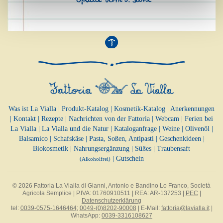
Was ist La Vialla
|
Produkt-Katalog
|
Kosmetik-Katalog
|
Anerkennungen
|
Kontakt
|
Rezepte
|
Nachrichten von der Fattoria
|
Webcam
|
Ferien bei
La Vialla
|
La Vialla und die Natur
|
Kataloganfrage
|
Weine
|
Olivenöl
|
Balsamico
|
Schafskäse
|
Pasta, Soßen,
Antipasti
|
Geschenkideen
|
Biokosmetik
|
Nahrungsergänzung
|
Süßes
|
Traubensaft
|
Gutschein
(Alkoholfrei)
© 2026 Fattoria La Vialla di Gianni, Antonio e Bandino Lo Franco, Società
Agricola Semplice | P.IVA: 01760910511 | REA: AR-137253 |
PEC
|
Datenschutzerklärung
tel:
0039-0575-1646464
;
0049-(0)8202-90008
| E-Mail:
fattoria@lavialla.it
|
WhatsApp:
0039-3316108627