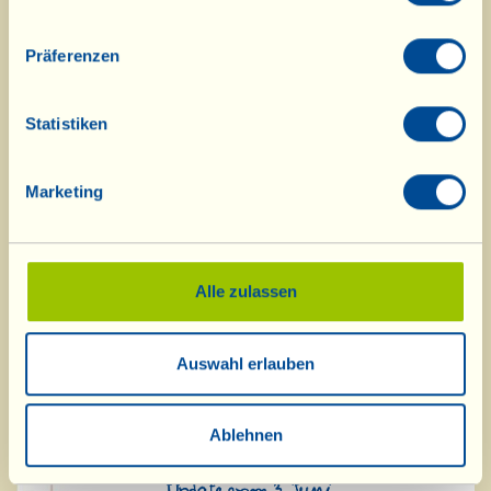
Pinot Nero, eine echte Rarität und
von Marco Cervellera, dem
Präferenzen
Önologen der Fattoria, als
„Jahrhundertjahrgang" bezeichnet.
Statistiken
Weitere Nachrichten aus der Fattoria
Marketing
finden Sie
hier
.
Alle zulassen
Auswahl erlauben
Ablehnen