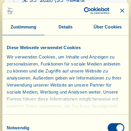
„il 35“ 2020 (35 Monate
Flaschengärung) und die des
traditionellen Le Chiassaie 2023
Zustimmung
Details
Über Cookies
(Méthode Charmat), die sich perfekt
für die Zubereitung des „Fragolino“
Diese Webseite verwendet Cookies
eignen, dem Cocktail der Fattoria
Wir verwenden Cookies, um Inhalte und Anzeigen zu
mit frisch gepflückten Erdbeeren oder
personalisieren, Funktionen für soziale Medien anbieten
zu können und die Zugriffe auf unsere Website zu
mit „La Fragolina“ ( =viallinisches
analysieren. Außerdem geben wir Informationen zu Ihrer
Erdbeerpüree).
Verwendung unserer Website an unsere Partner für
soziale Medien, Werbung und Analysen weiter. Unsere
Des Weiteren stehen auch einige
Partner führen diese Informationen möglicherweise mit
kostbare – nummerierte - Flaschen
weiteren Daten zusammen, die Sie ihnen bereitgestellt
des neuen Jahrgangs 2018 des roten
haben oder die sie im Rahmen Ihrer Nutzung der Dienste
gesammelt haben.
Einwilligungsauswahl
Casa Rossa zur Verfügung, 100 %
Notwendig