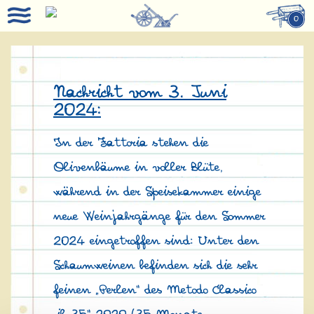
0
Nachricht vom 3. Juni
2024:
In der Fattoria stehen die
Olivenbäume in voller Blüte,
während in der Speisekammer einige
neue Weinjahrgänge für den Sommer
2024 eingetroffen sind: Unter den
Schaumweinen befinden sich die sehr
feinen „Perlen“ des Metodo Classico