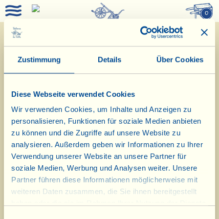
0
Zustimmung
Details
Über Cookies
< Zurück
Weiter >
Kaltgepresstes Olivenöl
Diese Webseite verwendet Cookies
Extravergine
Wir verwenden Cookies, um Inhalte und Anzeigen zu
personalisieren, Funktionen für soziale Medien anbieten
zu können und die Zugriffe auf unsere Website zu
analysieren. Außerdem geben wir Informationen zu Ihrer
Verwendung unserer Website an unsere Partner für
soziale Medien, Werbung und Analysen weiter. Unsere
Partner führen diese Informationen möglicherweise mit
weiteren Daten zusammen, die Sie ihnen bereitgestellt
haben oder die sie im Rahmen Ihrer Nutzung der Dienste
...die Oliven der 31.000 Olivenbäume werden in
gesammelt haben.
Einwilligungsauswahl