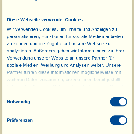
neuen Jahrgänge unserer Bollicine,
feine „Perlen“ aus unserem Keller,
Diese Webseite verwendet Cookies
eingetroffen. Darunter der
Wir verwenden Cookies, um Inhalte und Anzeigen zu
viallinische Klassiker Le Chiassaie,
personalisieren, Funktionen für soziale Medien anbieten
der elegante Metodo Classico Cuvée
zu können und die Zugriffe auf unsere Website zu
analysieren. Außerdem geben wir Informationen zu Ihrer
N°1, der ganze 57 Monate auf der
Verwendung unserer Website an unsere Partner für
Hefe gereift ist, sowie der
soziale Medien, Werbung und Analysen weiter. Unsere
Partner führen diese Informationen möglicherweise mit
außergewöhnliche Cuvée Rosé 2020.
weiteren Daten zusammen, die Sie ihnen bereitgestellt
Eine echte Rarität ist der Rotwein
haben oder die sie im Rahmen Ihrer Nutzung der Dienste
gesammelt haben.
Pinot Nero 2020 sowie der Vin
Einwilligungsauswahl
Notwendig
Santo Occhio di Pernice Riserva
2019.
Präferenzen