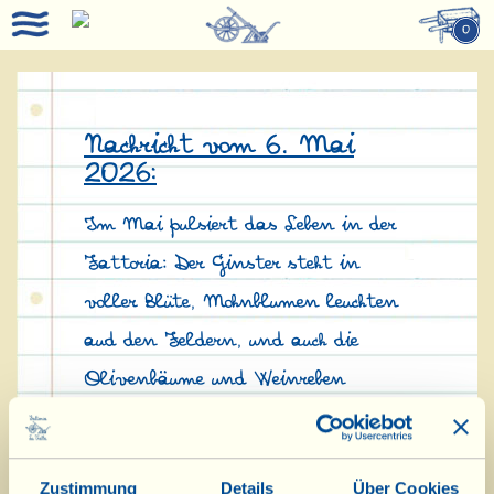
0
Nachricht vom 6. Mai
2026:
Im Mai pulsiert das Leben in der
Fattoria: Der Ginster steht in
voller Blüte, Mohnblumen leuchten
aud den Feldern, und auch die
Olivenbäume und Weinreben
fangen an zu blühen.
Gerade sind in der Speisekammer die
Zustimmung
Details
Über Cookies