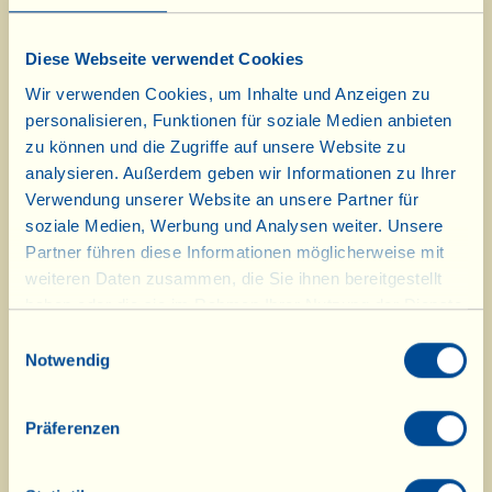
paar weitere Köstlichkeiten
gemeinsam mit Anita, Nelly und
Diese Webseite verwendet Cookies
Andrea auszuprobieren, ist herzlich in
Wir verwenden Cookies, um Inhalte und Anzeigen zu
die Speisekammer eingeladen -
personalisieren, Funktionen für soziale Medien anbieten
zu können und die Zugriffe auf unsere Website zu
gekocht wird in der Mittagszeit von
analysieren. Außerdem geben wir Informationen zu Ihrer
ca. 12:00 bis 15:00 Uhr.
Verwendung unserer Website an unsere Partner für
soziale Medien, Werbung und Analysen weiter. Unsere
Ein tatkräftiger Beitrag unserer
Partner führen diese Informationen möglicherweise mit
Gäste ist immer herzlich
weiteren Daten zusammen, die Sie ihnen bereitgestellt
haben oder die sie im Rahmen Ihrer Nutzung der Dienste
willkommen!
gesammelt haben.
Einwilligungsauswahl
Nachfolgend finden Sie die Rezepte
Notwendig
des Augusts.
Präferenzen