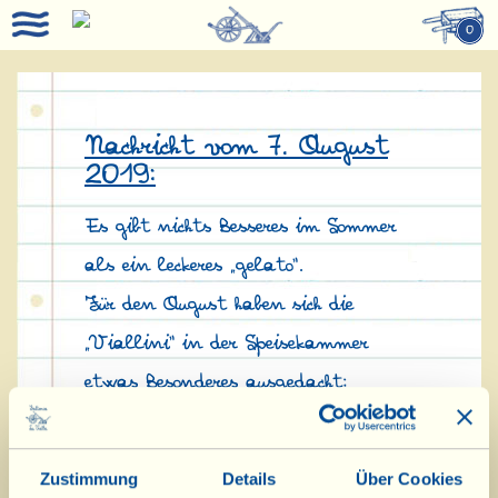
0
Nachricht vom 7. August
2019:
Es gibt nichts Besseres im Sommer
als ein leckeres „gelato“.
Für den August haben sich die
„Viallini“ in der Speisekammer
etwas Besonderes ausgedacht:
Olivenöl-Extravergine-Eis.
Wer Lust hat dieses Rezept und ein
Zustimmung
Details
Über Cookies