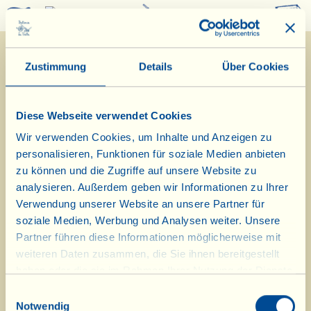
0
Zustimmung
Details
Über Cookies
Nachricht vom 26. Oktober
2020:
Diese Webseite verwendet Cookies
Wir verwenden Cookies, um Inhalte und Anzeigen zu
In der Vorweihnachtszeit, in den
personalisieren, Funktionen für soziale Medien anbieten
Monaten November und Dezember,
zu können und die Zugriffe auf unsere Website zu
analysieren. Außerdem geben wir Informationen zu Ihrer
öffnet die Speisekammer an einem
Verwendung unserer Website an unsere Partner für
zusätzlichen Tag ihre „Tore“! Sie
soziale Medien, Werbung und Analysen weiter. Unsere
Partner führen diese Informationen möglicherweise mit
finden unsere erweiterten
weiteren Daten zusammen, die Sie ihnen bereitgestellt
Öffnungszeiten, indem Sie auf
haben oder die sie im Rahmen Ihrer Nutzung der Dienste
unserer Homepage auf „Wo und
gesammelt haben.
Einwilligungsauswahl
Notwendig