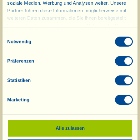
Jahreszeit bei keinem festlichen
soziale Medien, Werbung und Analysen weiter. Unsere
Partner führen diese Informationen möglicherweise mit
Mittagsessen. Obwohl… es nicht
weiteren Daten zusammen, die Sie ihnen bereitgestellt
einmal in unserer Gegend einfach
haben oder die sie im Rahmen Ihrer Nutzung der Dienste
ist, eine biologische Colomba wie diese
gesammelt haben.
Einwilligungsauswahl
Notwendig
zu finden! Sie „versteckt“ sich auch in
einigen Geschenkkörben, die die
Präferenzen
„Viallini“ zu Ostern vorbereitet
haben.
Statistiken
„A presto“ in der Speisekammer!
Marketing
Alle zulassen