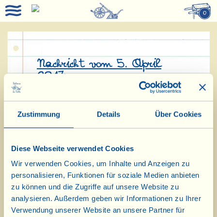
0
Nachricht vom 5. April
2017:
Pünktlich zu Ostern ist ein ganz
Zustimmung
Details
Über Cookies
untypischer „Vogel” in der
Speisekammer „gelandet”: die
Diese Webseite verwendet Cookies
Colomba pasquale (= Ostertaube) ist
Wir verwenden Cookies, um Inhalte und Anzeigen zu
eine seltene Art in Deutschland,
personalisieren, Funktionen für soziale Medien anbieten
aber in der Toskana, wo sie
zu können und die Zugriffe auf unsere Website zu
analysieren. Außerdem geben wir Informationen zu Ihrer
herkommt, fehlt sie zu dieser schönen
Verwendung unserer Website an unsere Partner für