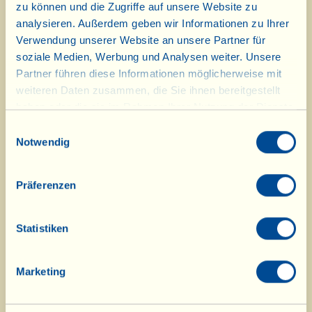
gerne einen Sprung in die Fattoria
zu können und die Zugriffe auf unsere Website zu
analysieren. Außerdem geben wir Informationen zu Ihrer
machen: hier der Link zum Video vom
Verwendung unserer Website an unsere Partner für
„Weizen- und Pizzafest“, welches
soziale Medien, Werbung und Analysen weiter. Unsere
Partner führen diese Informationen möglicherweise mit
letzten Donnerstag, am 18.Juni,
weiteren Daten zusammen, die Sie ihnen bereitgestellt
stattgefunden hat.
haben oder die sie im Rahmen Ihrer Nutzung der Dienste
gesammelt haben.
Einwilligungsauswahl
Notwendig
Präferenzen
Statistiken
Marketing