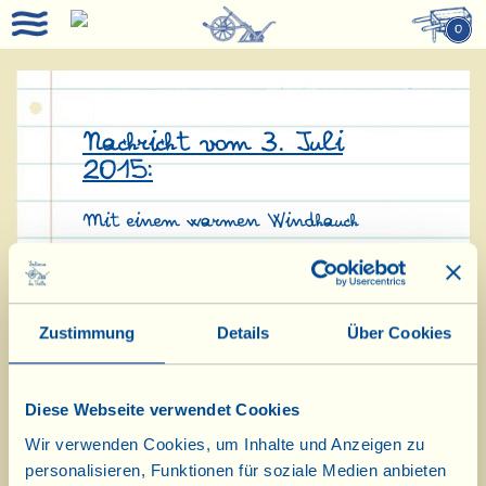
0
Nachricht vom 3. Juli
2015:
Mit einem warmen Windhauch
kommen am 9. Juli zwei neue
sommerliche Spezialitäten von
Zustimmung
Details
Über Cookies
Vialla in der „Speisekammer“ an,
der Weißwein „Vermentino“ 2014
Diese Webseite verwendet Cookies
und das „Pesto al Finocchietto“.
Wir verwenden Cookies, um Inhalte und Anzeigen zu
In der Zwischenzeit können Sie
personalisieren, Funktionen für soziale Medien anbieten