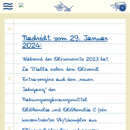
0
Nachricht vom 29. Januar
2024:
Während der Olivenernte 2023 hat
La Vialla neben dem Olivenöl
Extravergine auch den „neuen
Jahrgang" der
Nahrungsergänzungsmittel
OliPhenolia und OliPhenolia C (ein
konzentrierter Phytokomplex aus