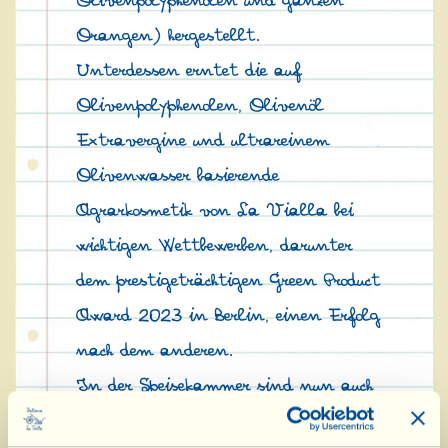
Olivenpolyphenolen und ganzen
Orangen) hergestellt.
Unterdessen erntet die auf
Olivenpolyphenolen, Olivenöl
Extravergine und ultrareinem
Olivenwasser basierende
Agrarkosmetik von La Vialla bei
wichtigen Wettbewerben, darunter
dem prestigeträchtigen Green Product
Award 2023 in Berlin, einen Erfolg
nach dem anderen.
In der Speisekammer sind nun auch
die beiden Neuzugänge der