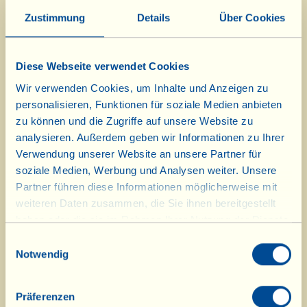
Hautpflegeserie auf der Basis von
Zustimmung
Details
Über Cookies
Oliven aus biodynamischer
Landwirtschaft erhältlich, die dieses
Diese Webseite verwendet Cookies
Mal mit Trauben angereichert sind:
Wir verwenden Cookies, um Inhalte und Anzeigen zu
die hautstraffende Körpercreme und
personalisieren, Funktionen für soziale Medien anbieten
zu können und die Zugriffe auf unsere Website zu
das Körper-Peeling mit
analysieren. Außerdem geben wir Informationen zu Ihrer
Olivenkernen.
Verwendung unserer Website an unsere Partner für
soziale Medien, Werbung und Analysen weiter. Unsere
Um die beiden neuen Produkte zur
Partner führen diese Informationen möglicherweise mit
Straffung und Verfeinerung der
weiteren Daten zusammen, die Sie ihnen bereitgestellt
haben oder die sie im Rahmen Ihrer Nutzung der Dienste
Haut zu verwirklichen, haben wir
gesammelt haben.
Einwilligungsauswahl
gemeinsam mit den Experten der
Notwendig
RSC-Pharma-Laboratorien in den
Gärten und auf den Feldern
Präferenzen