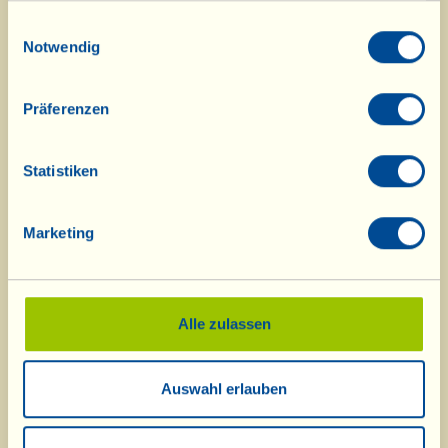
gesammelt haben.
Einwilligungsauswahl
Wir würden uns natürlich auch über
Notwendig
Meinungen, Anregungen und Fotos
Präferenzen
der kulinarischen „Experimente“
freuen, in die Sie sich zu Hause
Statistiken
stürzen. Wenn Sie möchten, können
Sie diese auf
Facebook
und per E-
Marketing
Mail
speisekammer@lavialla.it
teilen.
Alle zulassen
Auswahl erlauben