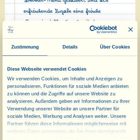
Sommer-Menü gezaubert und als
erfrischende Zugabe eine frische
„Sangria della Casa“ mit dem
neuen Jahrgang des (ebenfalls
roten) Birborosso gezaubert!
Zustimmung
Details
Über Cookies
Am Mittwoch, dem 18. Juli 2018
Diese Webseite verwendet Cookies
von 10:30 bis 12:30 Uhr kochen wir
Wir verwenden Cookies, um Inhalte und Anzeigen zu
personalisieren, Funktionen für soziale Medien anbieten
diese Rezepte noch einmal und laden
zu können und die Zugriffe auf unsere Website zu
Sie herzlich dazu ein, vorbeizukommen
analysieren. Außerdem geben wir Informationen zu Ihrer
Verwendung unserer Website an unsere Partner für
und mitzumachen (an jedem 3.
soziale Medien, Werbung und Analysen weiter. Unsere
Mittwoch des Monats werden wir
Partner führen diese Informationen möglicherweise mit
weiteren Daten zusammen, die Sie ihnen bereitgestellt
andere Köstlichkeiten zubereiten).
haben oder die sie im Rahmen Ihrer Nutzung der Dienste