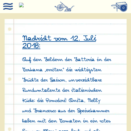
0
Nachricht vom 12. Juli
2018:
Auf den Feldern der Fattoria in der
Toskana „erröten“ die wichtigsten
Früchte der Saison, unverzichtbare
Rundumtalente der italienischen
Küche: die Pomodori! Anita, Nelly
und Francesco aus der Speisekammer
haben mit den Tomaten in ein rotes