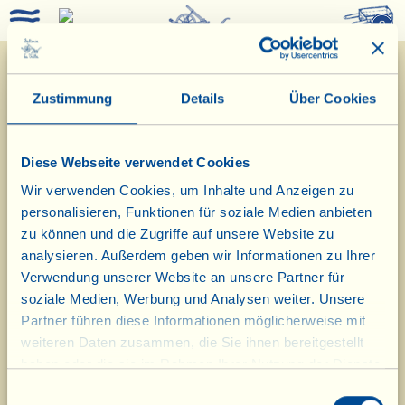
0
Zustimmung
Details
Über Cookies
Benutzername oder E-Mail-Adresse
Diese Webseite verwendet Cookies
Wir verwenden Cookies, um Inhalte und Anzeigen zu
Passwort
personalisieren, Funktionen für soziale Medien anbieten
zu können und die Zugriffe auf unsere Website zu
analysieren. Außerdem geben wir Informationen zu Ihrer
Einloggen
Verwendung unserer Website an unsere Partner für
soziale Medien, Werbung und Analysen weiter. Unsere
Passwort vergessen?
Partner führen diese Informationen möglicherweise mit
weiteren Daten zusammen, die Sie ihnen bereitgestellt
Angemeldet bleiben
haben oder die sie im Rahmen Ihrer Nutzung der Dienste
gesammelt haben.
Einwilligungsauswahl
Neu in der Fattoria?